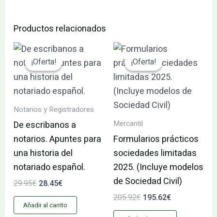
Productos relacionados
El
El
El
El
precio
precio
precio
precio
¡Oferta!
¡Oferta!
¡Oferta!
¡Oferta!
original
actual
original
actual
era:
es:
era:
es:
29.95€.
28.45€.
205.92€.
195.62€.
Notarios y Registradores
Mercantil
De escribanos a
notarios. Apuntes para
Formularios prácticos
una historia del
sociedades limitadas
notariado español.
2025. (Incluye modelos
de Sociedad Civil)
29.95
€
28.45
€
205.92
€
195.62
€
Añadir al carrito