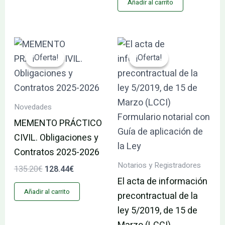
Añadir al carrito
El
El
El
El
precio
precio
precio
precio
¡Oferta!
¡Oferta!
¡Oferta!
¡Oferta!
original
actual
original
actual
era:
es:
era:
es:
135.20€.
128.44€.
59.00€.
56.05€.
Novedades
MEMENTO PRÁCTICO
CIVIL. Obligaciones y
Contratos 2025-2026
Notarios y Registradores
135.20
€
128.44
€
El acta de información
Añadir al carrito
precontractual de la
ley 5/2019, de 15 de