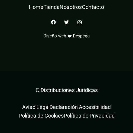
Home
Tienda
Nosotros
Contacto
F
T
I
a
w
n
c
i
s
e
t
t
Diseño web ❤️ Dexpega
b
t
a
o
e
g
o
r
r
k
a
m
© Distribuciones Juridicas
Aviso Legal
Declaración Accesibilidad
Política de Cookies
Política de Privacidad