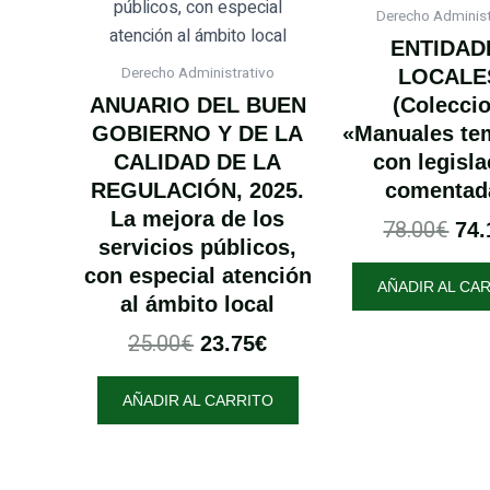
25.00€.
23.75€.
78.
Derecho Administ
ENTIDAD
Derecho Administrativo
LOCALE
ANUARIO DEL BUEN
(Colecci
GOBIERNO Y DE LA
«Manuales te
CALIDAD DE LA
con legisla
REGULACIÓN, 2025.
comentad
La mejora de los
78.00
€
74.
servicios públicos,
con especial atención
AÑADIR AL CA
al ámbito local
25.00
€
23.75
€
AÑADIR AL CARRITO