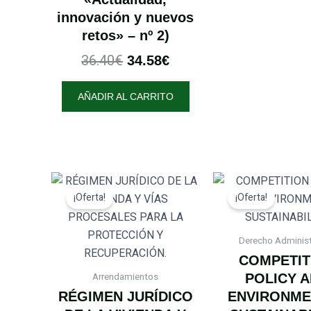
innovación y nuevos
retos» – nº 2)
36.40
€
34.58
€
AÑADIR AL CARRITO
El
El
El
¡Oferta!
¡Oferta!
precio
precio
pre
original
actual
orig
era:
es:
era
Derecho Administ
33.58€.
31.91€.
68.
COMPETIT
Arrendamientos
POLICY 
RÉGIMEN JURÍDICO
ENVIRONME