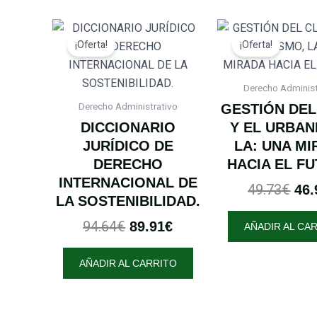
El
El
El
¡Oferta!
¡Oferta!
precio
precio
pre
original
actual
orig
era:
es:
era
Derecho Administ
94.64€.
89.91€.
49.
Derecho Administrativo
GESTIÓN DEL
DICCIONARIO
Y EL URBAN
JURÍDICO DE
LA: UNA M
DERECHO
HACIA EL F
INTERNACIONAL DE
49.73
€
46.
LA SOSTENIBILIDAD.
94.64
€
89.91
€
AÑADIR AL CA
AÑADIR AL CARRITO