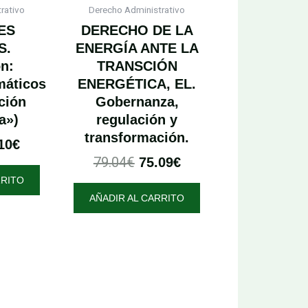
00€.
74.10€.
79.04€.
75.09€.
rativo
Derecho Administrativo
ES
DERECHO DE LA
S.
ENERGÍA ANTE LA
on:
TRANSCIÓN
máticos
ENERGÉTICA, EL.
ción
Gobernanza,
a»)
regulación y
transformación.
10
€
79.04
€
75.09
€
RRITO
AÑADIR AL CARRITO