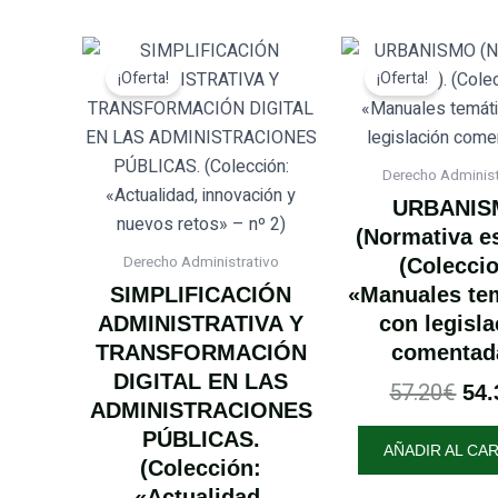
El
El
El
¡Oferta!
¡Oferta!
precio
precio
pre
original
actual
orig
era:
es:
era
36.40€.
34.58€.
57.
Derecho Administ
URBANIS
(Normativa es
Derecho Administrativo
(Colecci
SIMPLIFICACIÓN
«Manuales te
ADMINISTRATIVA Y
con legisla
TRANSFORMACIÓN
comentad
DIGITAL EN LAS
57.20
€
54.
ADMINISTRACIONES
PÚBLICAS.
AÑADIR AL CA
(Colección:
«Actualidad,