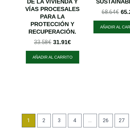
DE LA VIVIENDA Y
SUSTAINABI
VÍAS PROCESALES
68.64
€
65.
PARA LA
PROTECCIÓN Y
AÑADIR AL CA
RECUPERACIÓN.
33.58
€
31.91
€
AÑADIR AL CARRITO
1
2
3
4
…
26
27