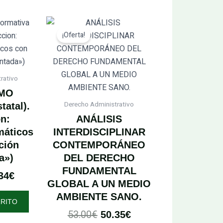
El
El
El
¡Oferta!
cio
precio
precio
precio
inal
actual
original
actual
:
es:
era:
es:
20€.
54.34€.
53.00€.
50.35€.
rativo
MO
Derecho Administrativo
tatal).
on:
ANÁLISIS
máticos
INTERDISCIPLINAR
ción
CONTEMPORÁNEO
a»)
DEL DERECHO
FUNDAMENTAL
34
€
GLOBAL A UN MEDIO
AMBIENTE SANO.
RRITO
53.00
€
50.35
€