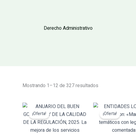
Derecho Administrativo
Ordenado
por
Mostrando 1–12 de 327 resultados
los
últimos
El
El
El
¡Oferta!
¡Oferta!
precio
precio
pre
original
actual
orig
era:
es:
era