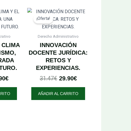
El
El
El
¡Oferta!
cio
precio
precio
precio
inal
actual
original
actual
:
es:
era:
es:
rativo
Derecho Administrativo
73€.
46.90€.
31.47€.
29.90€.
 CLIMA
INNOVACIÓN
ISMO,
DOCENTE JURÍDICA:
IRADA
RETOS Y
UTURO.
EXPERIENCIAS.
31.47
€
90
€
29.90
€
RRITO
AÑADIR AL CARRITO