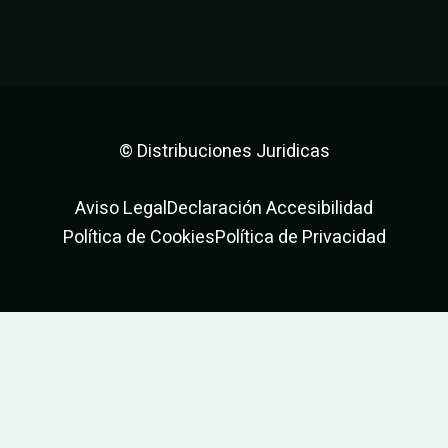
o
r
r
k
a
m
© Distribuciones Juridicas
Aviso Legal
Declaración Accesibilidad
Política de Cookies
Política de Privacidad