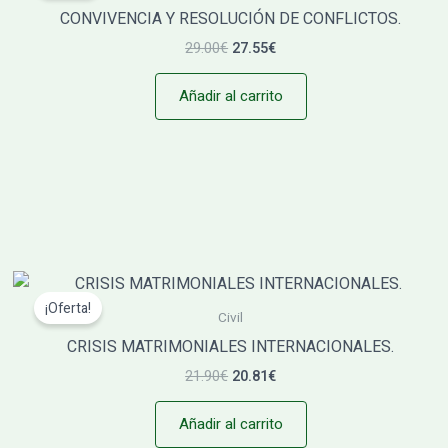
era:
es:
CONVIVENCIA Y RESOLUCIÓN DE CONFLICTOS.
29.00€.
27.55€.
29.00
€
27.55
€
Añadir al carrito
El
El
precio
precio
¡Oferta!
original
actual
Civil
era:
es:
CRISIS MATRIMONIALES INTERNACIONALES.
21.90€.
20.81€.
21.90
€
20.81
€
Añadir al carrito