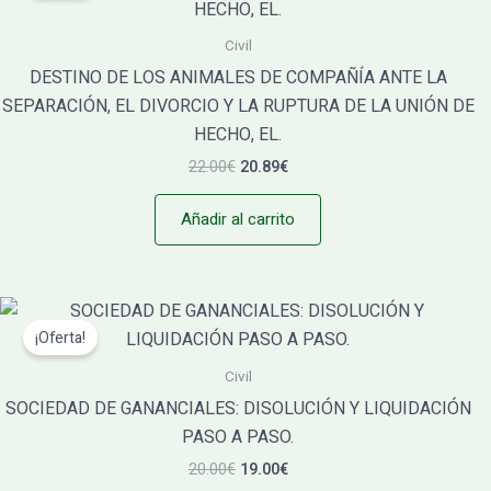
era:
es:
22.00€.
20.89€.
Civil
DESTINO DE LOS ANIMALES DE COMPAÑÍA ANTE LA
SEPARACIÓN, EL DIVORCIO Y LA RUPTURA DE LA UNIÓN DE
HECHO, EL.
22.00
€
20.89
€
Añadir al carrito
El
El
precio
precio
¡Oferta!
original
actual
era:
es:
Civil
20.00€.
19.00€.
SOCIEDAD DE GANANCIALES: DISOLUCIÓN Y LIQUIDACIÓN
PASO A PASO.
20.00
€
19.00
€