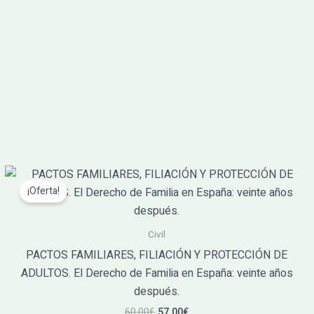
El
El
precio
precio
¡Oferta!
original
actual
era:
es:
60.00€.
57.00€.
Civil
PACTOS FAMILIARES, FILIACIÓN Y PROTECCIÓN DE
ADULTOS. El Derecho de Familia en España: veinte años
después.
60.00
€
57.00
€