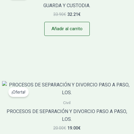
era:
es:
GUARDA Y CUSTODIA.
33.90€.
32.21€.
33.90
€
32.21
€
Añadir al carrito
El
El
precio
precio
¡Oferta!
original
actual
era:
es:
Civil
20.00€.
19.00€.
PROCESOS DE SEPARACIÓN Y DIVORCIO PASO A PASO,
LOS.
20.00
€
19.00
€