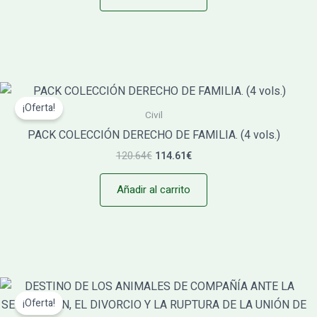
El
El
precio
precio
¡Oferta!
original
actual
Civil
era:
es:
PACK COLECCIÓN DERECHO DE FAMILIA. (4 vols.)
120.64€.
114.61€.
120.64
€
114.61
€
Añadir al carrito
El
El
precio
precio
¡Oferta!
original
actual