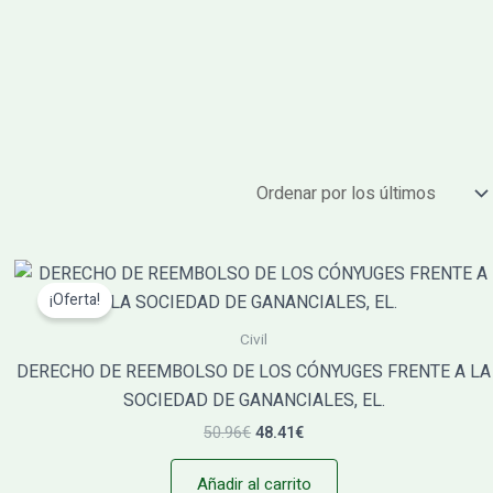
El
El
precio
precio
¡Oferta!
original
actual
era:
es:
Civil
50.96€.
48.41€.
DERECHO DE REEMBOLSO DE LOS CÓNYUGES FRENTE A LA
SOCIEDAD DE GANANCIALES, EL.
50.96
€
48.41
€
Añadir al carrito