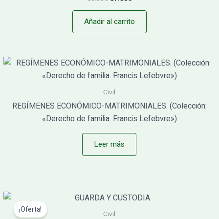
Añadir al carrito
Civil
REGÍMENES ECONÓMICO-MATRIMONIALES. (Colección:
«Derecho de familia. Francis Lefebvre»)
Leer más
El
El
precio
precio
¡Oferta!
original
actual
Civil