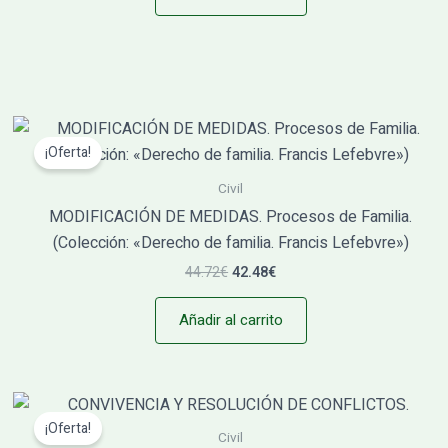
El
El
precio
precio
¡Oferta!
original
actual
era:
es:
Civil
44.72€.
42.48€.
MODIFICACIÓN DE MEDIDAS. Procesos de Familia.
(Colección: «Derecho de familia. Francis Lefebvre»)
44.72
€
42.48
€
Añadir al carrito
El
El
precio
precio
¡Oferta!
original
actual
Civil