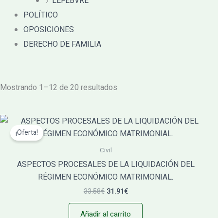
LEFEBVRE
POLÍTICO
OPOSICIONES
DERECHO DE FAMILIA
Ordenado
por
Mostrando 1–12 de 20 resultados
los
últimos
El
El
precio
precio
¡Oferta!
original
actual
era:
es:
Civil
33.58€.
31.91€.
ASPECTOS PROCESALES DE LA LIQUIDACIÓN DEL
RÉGIMEN ECONÓMICO MATRIMONIAL.
33.58
€
31.91
€
Añadir al carrito