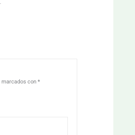
.
án marcados con
*