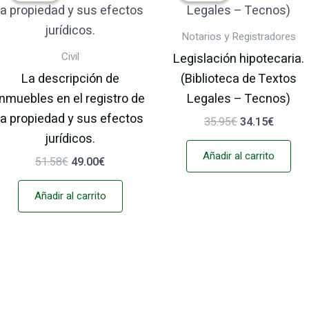
era:
es:
era:
es:
51.58€.
49.00€.
35.95€.
34.15€
Notarios y Registradores
Civil
Legislación hipotecaria.
La descripción de
(Biblioteca de Textos
inmuebles en el registro de
Legales – Tecnos)
la propiedad y sus efectos
35.95
€
34.15
€
jurídicos.
Añadir al carrito
51.58
€
49.00
€
Añadir al carrito