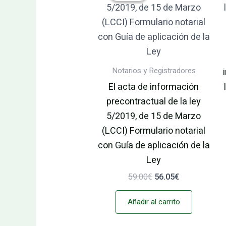
era:
es:
59.00€.
56.05€.
Notarios y Registradores
El acta de información
precontractual de la ley
5/2019, de 15 de Marzo
(LCCI) Formulario notarial
con Guía de aplicación de la
Ley
59.00
€
56.05
€
Añadir al carrito