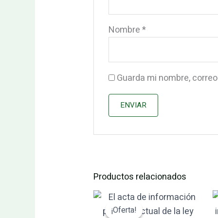
Nombre
*
Guarda mi nombre, correo
Productos relacionados
El
El
precio
precio
¡Oferta!
¡Oferta!
original
actual