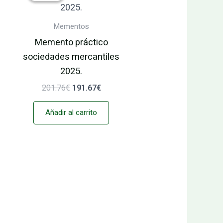
era:
es:
.
201.76€.
191.67€.
Mementos
Memento práctico
sociedades mercantiles
2025.
201.76
€
191.67
€
Añadir al carrito