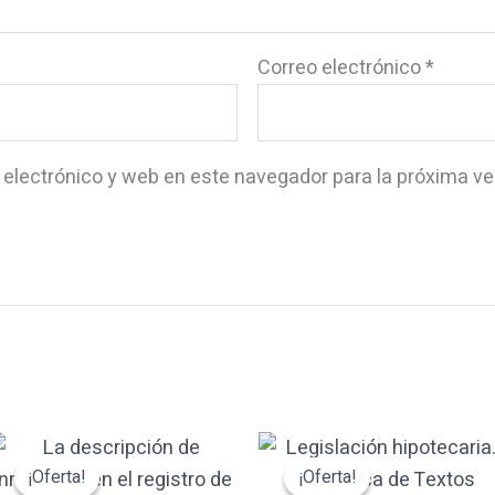
Correo electrónico
*
 electrónico y web en este navegador para la próxima v
El
El
El
El
precio
precio
precio
precio
¡Oferta!
¡Oferta!
¡Oferta!
¡Oferta!
original
actual
original
actual