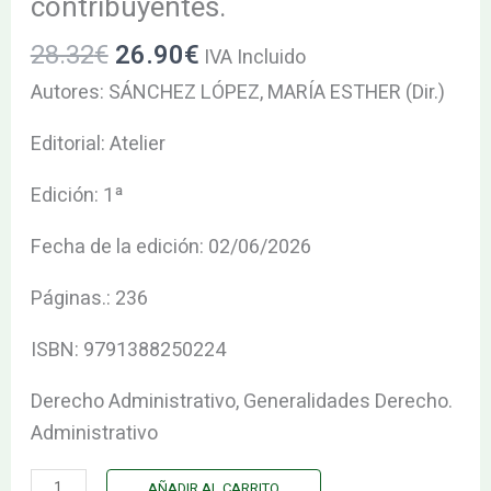
contribuyentes.
la
cantidad
28.32
€
26.90
€
garantía
IVA Incluido
de
Autores: SÁNCHEZ LÓPEZ, MARÍA ESTHER (Dir.)
los
Editorial: Atelier
derechos
de
Edición: 1ª
los
contribuyentes.
Fecha de la edición: 02/06/2026
cantidad
Páginas.: 236
ISBN: 9791388250224
Derecho Administrativo, Generalidades Derecho.
Administrativo
AÑADIR AL CARRITO