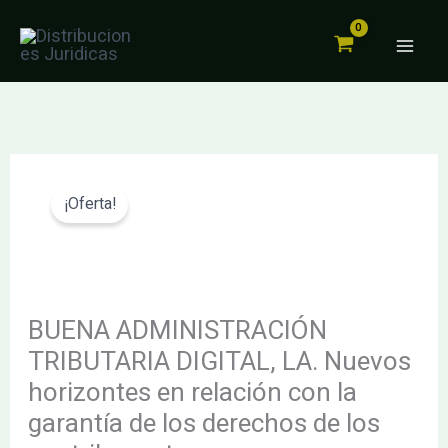
TRIBUTARIA
Ir
DIGITAL,
al
LA.
contenido
Nuevos
horizontes
en
El
El
BUENA
relación
precio
precio
ADMINISTRACIÓN
¡Oferta!
con
original
actual
TRIBUTARIA
la
era:
es:
DIGITAL,
garantía
28.32€.
26.90€.
LA.
de
Nuevos
BUENA ADMINISTRACIÓN
los
horizontes
TRIBUTARIA DIGITAL, LA. Nuevos
derechos
en
horizontes en relación con la
de
relación
los
garantía de los derechos de los
con
contribuyentes.