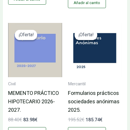
Añadir al carrito
El
El
El
El
precio
precio
precio
precio
¡Oferta!
¡Oferta!
¡Oferta!
¡Oferta!
original
actual
original
actual
era:
es:
era:
es:
88.40€.
83.98€.
195.52€.
185.74€.
Civil
Mercantil
MEMENTO PRÁCTICO
Formularios prácticos
HIPOTECARIO 2026-
sociedades anónimas
2027.
2025.
88.40
€
83.98
€
195.52
€
185.74
€