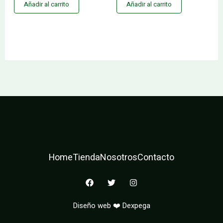
Añadir al carrito
Añadir al carrito
Home
Tienda
Nosotros
Contacto
F
T
I
a
w
n
c
i
s
e
t
t
Diseño web ❤️ Dexpega
b
t
a
o
e
g