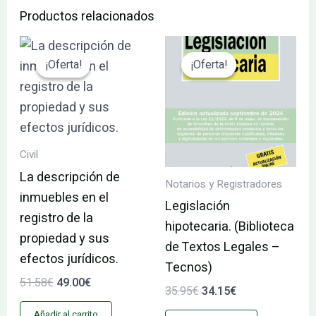
Productos relacionados
El
El
El
El
precio
precio
precio
precio
¡Oferta!
¡Oferta!
¡Oferta!
¡Oferta!
original
actual
original
actual
era:
es:
era:
es:
51.58€.
49.00€.
35.95€.
34.15€.
Civil
La descripción de
Notarios y Registradores
inmuebles en el
Legislación
registro de la
hipotecaria. (Biblioteca
propiedad y sus
de Textos Legales –
efectos jurídicos.
Tecnos)
51.58
€
49.00
€
35.95
€
34.15
€
Añadir al carrito