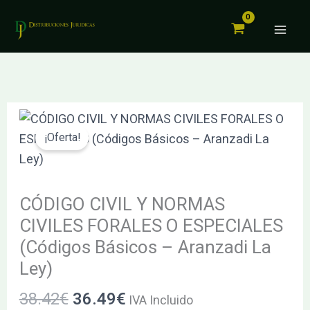
Y
Ir
NORMAS
al
CIVILES
contenido
FORALES
O
ESPECIALES
El
El
CÓDIGO
(Códigos
precio
precio
CIVIL
¡Oferta!
Básicos
original
actual
Y
–
era:
es:
NORMAS
Aranzadi
38.42€.
36.49€.
CIVILES
CÓDIGO CIVIL Y NORMAS
La
FORALES
CIVILES FORALES O ESPECIALES
Ley)
O
(Códigos Básicos – Aranzadi La
cantidad
ESPECIALES
Ley)
(Códigos
38.42
€
36.49
€
Básicos
IVA Incluido