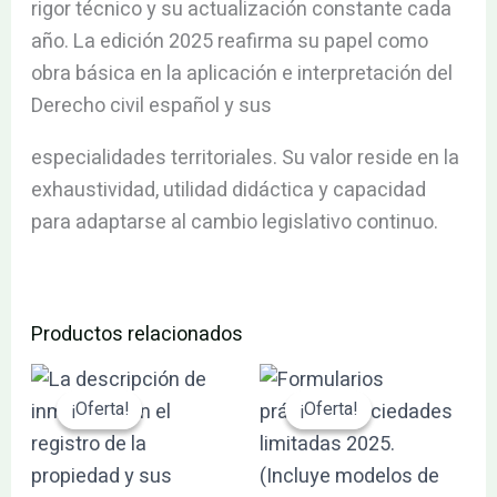
rigor técnico y su actualización constante cada
año. La edición 2025 reafirma su papel como
obra básica en la aplicación e interpretación del
Derecho civil español y sus
especialidades territoriales. Su valor reside en la
exhaustividad, utilidad didáctica y capacidad
para adaptarse al cambio legislativo continuo.
Productos relacionados
El
El
El
El
precio
precio
precio
precio
¡Oferta!
¡Oferta!
¡Oferta!
¡Oferta!
original
actual
original
actual
era:
es:
era:
es:
51.58€.
49.00€.
205.92€.
195.62€.