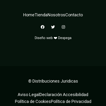
Home
Tienda
Nosotros
Contacto
F
T
I
a
w
n
c
i
s
e
t
t
Diseño web ❤️ Dexpega
b
t
a
o
e
g
o
r
r
k
a
m
© Distribuciones Juridicas
Aviso Legal
Declaración Accesibilidad
Política de Cookies
Política de Privacidad