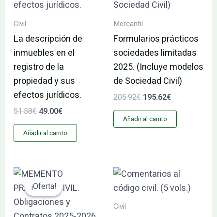
Civil
Mercantil
La descripción de
Formularios prácticos
inmuebles en el
sociedades limitadas
registro de la
2025. (Incluye modelos
propiedad y sus
de Sociedad Civil)
efectos jurídicos.
205.92
€
195.62
€
51.58
€
49.00
€
Añadir al carrito
Añadir al carrito
El
El
precio
precio
¡Oferta!
¡Oferta!
original
actual
era:
es:
Civil
135.20€.
128.44€.