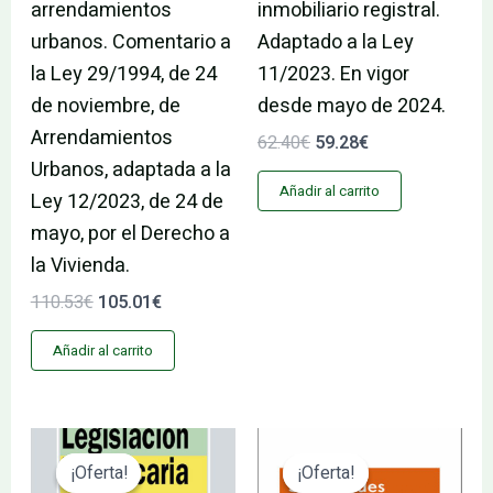
arrendamientos
inmobiliario registral.
urbanos. Comentario a
Adaptado a la Ley
la Ley 29/1994, de 24
11/2023. En vigor
de noviembre, de
desde mayo de 2024.
Arrendamientos
62.40
€
59.28
€
Urbanos, adaptada a la
Añadir al carrito
Ley 12/2023, de 24 de
mayo, por el Derecho a
la Vivienda.
110.53
€
105.01
€
Añadir al carrito
El
El
El
El
precio
precio
precio
precio
¡Oferta!
¡Oferta!
¡Oferta!
¡Oferta!
original
actual
original
actual