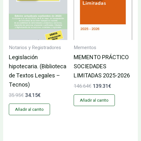
era:
es:
era:
es:
35.95€.
34.15€.
146.64€.
139.31€.
Notarios y Registradores
Mementos
Legislación
MEMENTO PRÁCTICO
hipotecaria. (Biblioteca
SOCIEDADES
de Textos Legales –
LIMITADAS 2025-2026
Tecnos)
146.64
€
139.31
€
35.95
€
34.15
€
Añadir al carrito
Añadir al carrito