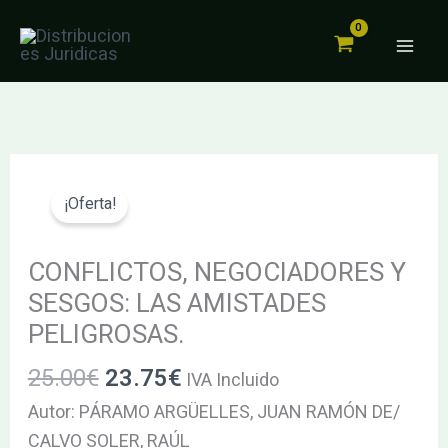
Y
Ir
SESGOS:
al
LAS
contenido
AMISTADES
PELIGROSAS.
cantidad
El
El
CONFLICTOS,
precio
precio
NEGOCIADORES
¡Oferta!
original
actual
Y
era:
es:
SESGOS:
CONFLICTOS, NEGOCIADORES Y
25.00€.
23.75€.
LAS
SESGOS: LAS AMISTADES
AMISTADES
PELIGROSAS.
PELIGROSAS.
25.00
€
23.75
€
cantidad
IVA Incluido
Autor: PÁRAMO ARGÜELLES, JUAN RAMÓN DE/
CALVO SOLER, RAÚL