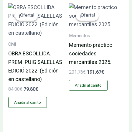
El
El
El
El
precio
precio
precio
precio
¡Oferta!
¡Oferta!
¡Oferta!
¡Oferta!
original
actual
original
actual
era:
es:
era:
es:
84.00€.
79.80€.
201.76€.
191.67€.
Mementos
Civil
Memento práctico
OBRA ESCOLLIDA.
sociedades
PREMI PUIG SALELLAS
mercantiles 2025.
EDICIÓ 2022. (Edición
201.76
€
191.67
€
en castellano)
Añadir al carrito
84.00
€
79.80
€
Añadir al carrito