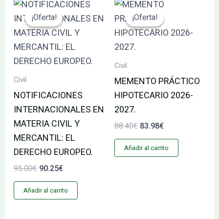
El
El
El
El
precio
precio
precio
precio
¡Oferta!
¡Oferta!
¡Oferta!
¡Oferta!
original
actual
original
actual
era:
es:
era:
es:
95.00€.
90.25€.
88.40€.
83.98€.
Civil
Civil
MEMENTO PRÁCTICO
NOTIFICACIONES
HIPOTECARIO 2026-
INTERNACIONALES EN
2027.
MATERIA CIVIL Y
88.40
€
83.98
€
MERCANTIL: EL
Añadir al carrito
DERECHO EUROPEO.
95.00
€
90.25
€
Añadir al carrito