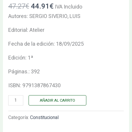
47.27
€
44.91
€
TRANS,
IVA Incluido
LOS.
Autores: SERGIO SIVERIO, LUIS
cantidad
Editorial: Atelier
Fecha de la edición: 18/09/2025
Edición: 1ª
Páginas.: 392
ISBN: 9791387867430
AÑADIR AL CARRITO
Categoría:
Constitucional