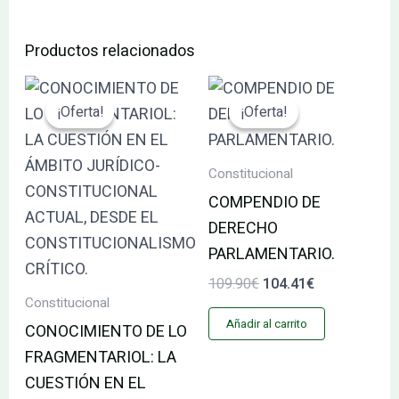
Productos relacionados
El
El
El
El
precio
precio
precio
precio
¡Oferta!
¡Oferta!
¡Oferta!
¡Oferta!
original
actual
original
actual
era:
es:
era:
es:
22.88€.
21.74€.
109.90€.
104.41€.
Constitucional
COMPENDIO DE
DERECHO
PARLAMENTARIO.
109.90
€
104.41
€
Constitucional
Añadir al carrito
CONOCIMIENTO DE LO
FRAGMENTARIOL: LA
CUESTIÓN EN EL