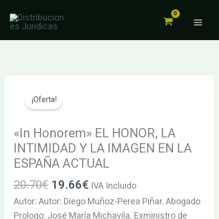
EL
Ir
HONOR,
al
LA
contenido
INTIMIDAD
Y
LA
El
El
«In
IMAGEN
precio
precio
Honorem»
¡Oferta!
EN
original
actual
EL
LA
era:
es:
HONOR,
«In Honorem» EL HONOR, LA
ESPAÑA
20.70€.
19.66€.
LA
INTIMIDAD Y LA IMAGEN EN LA
ACTUAL
INTIMIDAD
ESPAÑA ACTUAL
cantidad
Y
20.70
€
19.66
€
LA
IVA Incluido
IMAGEN
Autor: Autor: Diego Muñoz-Perea Piñar. Abogado
EN
Prologo: José María Michavila. Exministro de