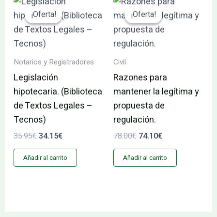
precio
precio
precio
precio
¡Oferta!
¡Oferta!
¡Oferta!
¡Oferta!
original
actual
original
actual
era:
es:
era:
es:
35.95€.
34.15€.
78.00€.
74.10€.
Notarios y Registradores
Civil
Legislación
Razones para
hipotecaria. (Biblioteca
mantener la legítima y
de Textos Legales –
propuesta de
Tecnos)
regulación.
35.95
€
34.15
€
78.00
€
74.10
€
Añadir al carrito
Añadir al carrito