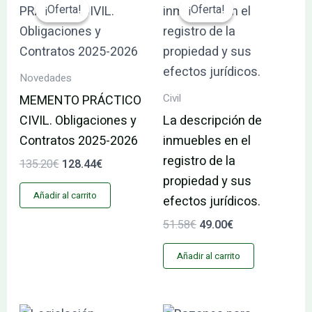
precio
precio
precio
precio
¡Oferta!
¡Oferta!
¡Oferta!
¡Oferta!
original
actual
original
actual
era:
es:
era:
es:
135.20€.
128.44€.
51.58€.
49.00€.
Novedades
Civil
MEMENTO PRÁCTICO
CIVIL. Obligaciones y
La descripción de
Contratos 2025-2026
inmuebles en el
registro de la
135.20
€
128.44
€
propiedad y sus
Añadir al carrito
efectos jurídicos.
51.58
€
49.00
€
Añadir al carrito
El
El
El
El