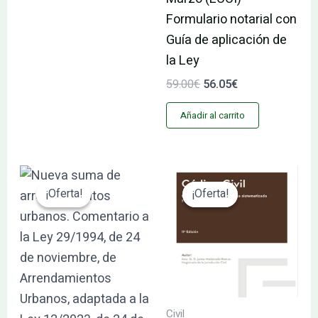
Formulario notarial con
Guía de aplicación de
la Ley
59.00
€
56.05
€
Añadir al carrito
El
El
El
El
precio
precio
precio
precio
¡Oferta!
¡Oferta!
¡Oferta!
¡Oferta!
original
actual
original
actual
era:
es:
era:
es:
110.53€.
105.01€.
160.16€.
152.15€.
Civil