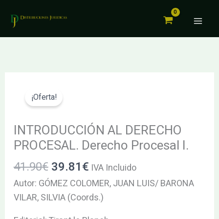
DERECHO
Ir
PROCESAL.
al
Derecho
contenido
Procesal
I.
cantidad
El
El
INTRODUCCIÓN
precio
precio
AL
¡Oferta!
original
actual
DERECHO
era:
es:
PROCESAL.
INTRODUCCIÓN AL DERECHO
41.90€.
39.81€.
Derecho
PROCESAL. Derecho Procesal I.
Procesal
41.90
€
39.81
€
IVA Incluido
I.
cantidad
Autor: GÓMEZ COLOMER, JUAN LUIS/ BARONA
VILAR, SILVIA (Coords.)