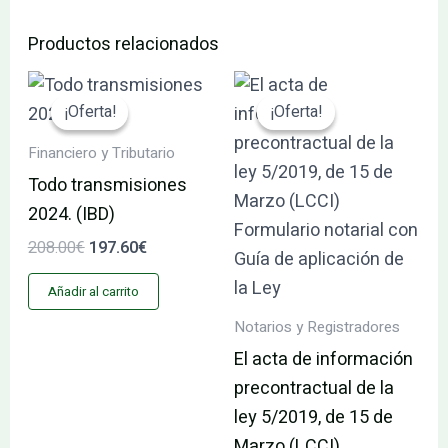
Productos relacionados
El
El
El
El
precio
precio
precio
precio
¡Oferta!
¡Oferta!
¡Oferta!
¡Oferta!
original
actual
original
actual
era:
es:
era:
es:
Financiero y Tributario
208.00€.
197.60€.
59.00€.
56.05€.
Todo transmisiones
2024. (IBD)
208.00
€
197.60
€
Añadir al carrito
Notarios y Registradores
El acta de información
precontractual de la
ley 5/2019, de 15 de
Marzo (LCCI)