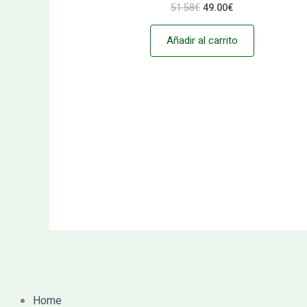
51.58
€
49.00
€
Añadir al carrito
Home