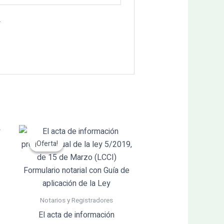
.
El
El
precio
precio
¡Oferta!
¡Oferta!
original
actual
era:
es:
59.00€.
56.05€.
Notarios y Registradores
El acta de información