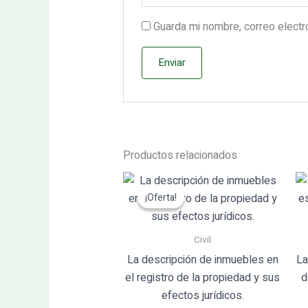
Guarda mi nombre, correo elect
Productos relacionados
El
El
precio
precio
¡Oferta!
¡Oferta!
original
actual
era:
es:
51.58€.
49.00€.
Civil
La descripción de inmuebles en
La
el registro de la propiedad y sus
d
efectos jurídicos.