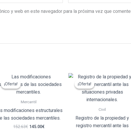
rónico y web en este navegador para la próxima vez que comente
El
El
El
El
precio
precio
precio
precio
¡Oferta!
¡Oferta!
¡Oferta!
¡Oferta!
original
actual
original
actual
era:
es:
era:
es:
152.63€.
145.00€.
84.21€.
80.00€.
Mercantil
Civil
s modificaciones estructurales
e las sociedades mercantiles.
Registro de la propiedad y
registro mercantil ante las
152.63
€
145.00
€