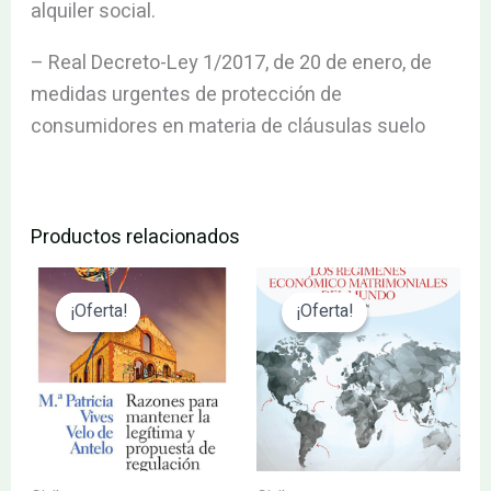
alquiler social.
– Real Decreto-Ley 1/2017, de 20 de enero, de
medidas urgentes de protección de
consumidores en materia de cláusulas suelo
Productos relacionados
El
El
El
El
precio
precio
precio
precio
¡Oferta!
¡Oferta!
¡Oferta!
¡Oferta!
original
actual
original
actual
era:
es:
era:
es:
78.00€.
74.10€.
145.55€.
138.27€.