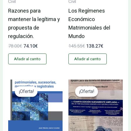
Civil
Civil
Razones para
Los Regímenes
mantener la legítima y
Económico
propuesta de
Matrimoniales del
regulación.
Mundo
78.00
€
74.10
€
145.55
€
138.27
€
Añadir al carrito
Añadir al carrito
El
El
El
El
precio
precio
precio
precio
¡Oferta!
¡Oferta!
¡Oferta!
¡Oferta!
original
actual
original
actual
era:
es:
era:
es:
62.40€.
59.28€.
29.95€.
28.45€.