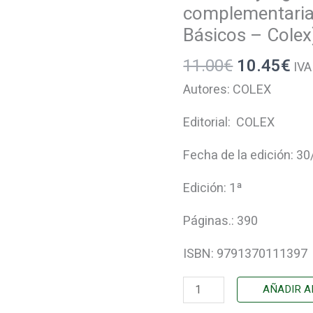
LEGISLACIÓN
complementaria.
COMPLEMENTARIA.
Básicos – Colex)
Contiene
11.00
€
10.45
€
concordancias,
IVA
modificaciones
Autores: COLEX
resaltadas
Editorial: COLEX
e
índice
Fecha de la edición: 3
analítico
Edición: 1ª
y
legislación
Páginas.: 390
complementaria.
(Textos
ISBN: 9791370111397
Legales
Básicos
AÑADIR A
–