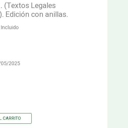
Colex).
 (Textos Legales
Edición
. Edición con anillas.
con
anillas.
 Incluido
cantidad
0/05/2025
L CARRITO