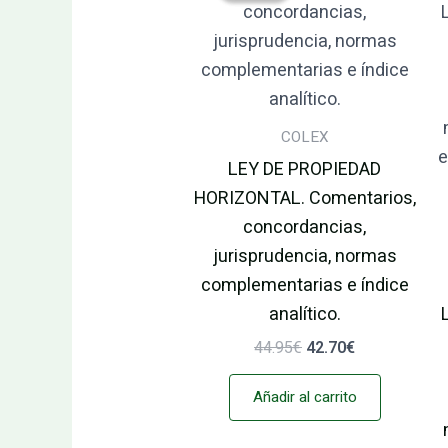
era:
es:
44.95€.
42.70€.
COLEX
LEY DE PROPIEDAD
HORIZONTAL. Comentarios,
concordancias,
jurisprudencia, normas
complementarias e índice
analítico.
44.95
€
42.70
€
Añadir al carrito