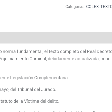
Colex).
Categorías:
COLEX
,
TEXT
Edición
con
anillas.
cantidad
o norma fundamental, el texto completo del Real Decret
 Enjuiciamiento Criminal, debidamente actualizada, conc
uiente Legislación Complementaria:
ayo, del Tribunal del Jurado.
tatuto de la Víctima del delito.