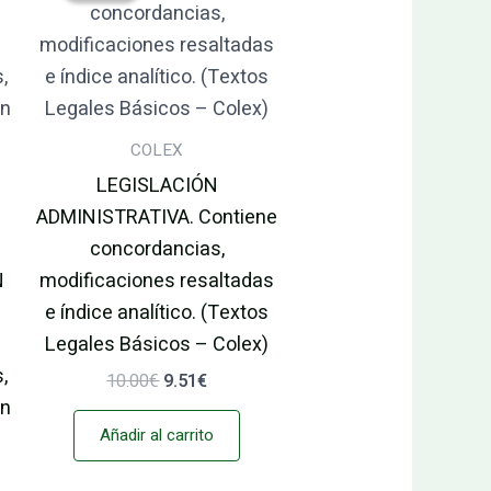
era:
es:
10.00€.
9.51€.
COLEX
LEGISLACIÓN
ADMINISTRATIVA. Contiene
concordancias,
N
modificaciones resaltadas
e índice analítico. (Textos
Legales Básicos – Colex)
,
10.00
€
9.51
€
ón
Añadir al carrito
)