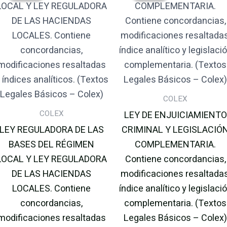
era:
es:
era:
es:
11.00€.
10.45€.
10.00€.
9.51€.
COLEX
COLEX
LEY DE ENJUICIAMIENTO
LEY REGULADORA DE LAS
CRIMINAL Y LEGISLACIÓ
BASES DEL RÉGIMEN
COMPLEMENTARIA.
LOCAL Y LEY REGULADORA
Contiene concordancias,
DE LAS HACIENDAS
modificaciones resaltadas
LOCALES. Contiene
índice analítico y legislaci
concordancias,
complementaria. (Textos
modificaciones resaltadas
Legales Básicos – Colex