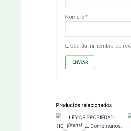
Nombre
*
Guarda mi nombre, correo
Productos relacionados
El
El
precio
precio
¡Oferta!
¡Oferta!
original
actual