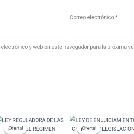
Correo electrónico
*
 electrónico y web en este navegador para la próxima v
El
El
El
El
precio
precio
precio
precio
¡Oferta!
¡Oferta!
¡Oferta!
¡Oferta!
original
actual
original
actual