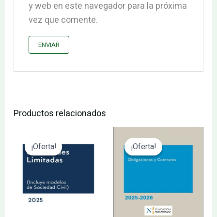
y web en este navegador para la próxima
vez que comente.
Productos relacionados
El
El
El
El
precio
precio
precio
precio
¡Oferta!
¡Oferta!
¡Oferta!
¡Oferta!
original
actual
original
actual
era:
es:
era:
es:
205.92€.
195.62€.
135.20€.
128.44€.