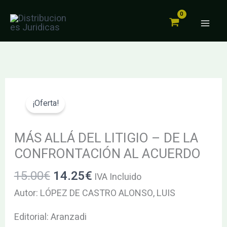
DEL
Ir
LITIGIO
al
-
contenido
DE
LA
CONFRONTACIÓN
El
El
MÁS
AL
precio
precio
ALLÁ
¡Oferta!
ACUERDO
original
actual
DEL
cantidad
era:
es:
LITIGIO
MÁS ALLÁ DEL LITIGIO – DE LA
15.00€.
14.25€.
-
CONFRONTACIÓN AL ACUERDO
DE
15.00
€
14.25
€
IVA Incluido
LA
CONFRONTACIÓN
Autor: LÓPEZ DE CASTRO ALONSO, LUIS
AL
Editorial: Aranzadi
ACUERDO