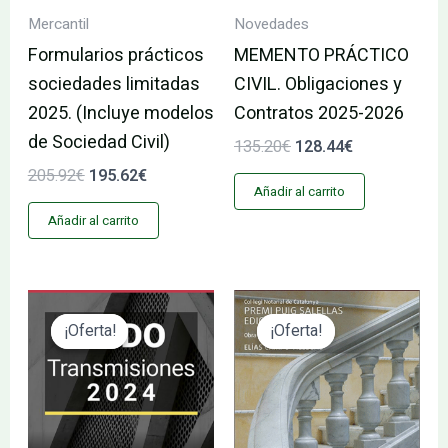
Mercantil
Novedades
Formularios prácticos
MEMENTO PRÁCTICO
sociedades limitadas
CIVIL. Obligaciones y
2025. (Incluye modelos
Contratos 2025-2026
de Sociedad Civil)
135.20
€
128.44
€
205.92
€
195.62
€
Añadir al carrito
Añadir al carrito
El
El
El
El
precio
precio
precio
precio
¡Oferta!
¡Oferta!
¡Oferta!
¡Oferta!
original
actual
original
actual
era:
es:
era:
es:
208.00€.
197.60€.
84.00€.
79.80€.