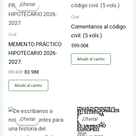
precio
precio
¡Oferta!
¡Oferta!
original
actual
era:
es:
Civil
88.40€.
83.98€.
Comentarios al código
Civil
civil. (5 vols.)
MEMENTO PRÁCTICO
599.00
€
HIPOTECARIO 2026-
Añadir al carrito
2027.
88.40
€
83.98
€
Añadir al carrito
El
El
El
El
precio
precio
precio
precio
¡Oferta!
¡Oferta!
¡Oferta!
¡Oferta!
original
actual
original
actual
era:
es:
era:
es:
29.95€.
28.45€.
95.00€.
90.25€.