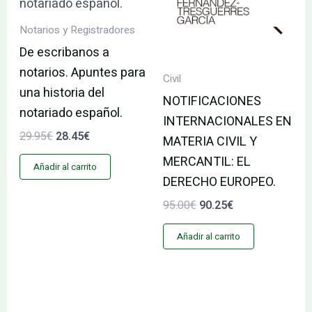
Notarios y Registradores
De escribanos a
notarios. Apuntes para
Civil
una historia del
NOTIFICACIONES
notariado español.
INTERNACIONALES EN
29.95
€
28.45
€
MATERIA CIVIL Y
MERCANTIL: EL
Añadir al carrito
DERECHO EUROPEO.
95.00
€
90.25
€
Añadir al carrito