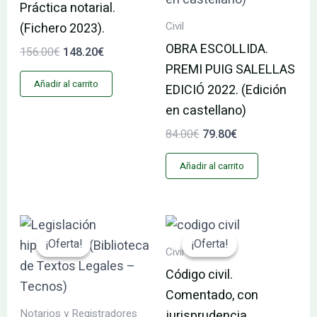
Práctica notarial.
Civil
(Fichero 2023).
OBRA ESCOLLIDA.
156.00
€
148.20
€
PREMI PUIG SALELLAS
Añadir al carrito
EDICIÓ 2022. (Edición
en castellano)
84.00
€
79.80
€
Añadir al carrito
El
El
El
El
precio
precio
precio
precio
¡Oferta!
¡Oferta!
¡Oferta!
¡Oferta!
original
actual
original
actual
Civil
era:
es:
era:
es:
Código civil.
35.95€.
34.15€.
160.16€.
152.15€.
Comentado, con
Notarios y Registradores
jurisprudencia