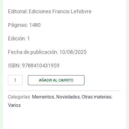
2026.
Editorial: Ediciones Francis Lefebvre
cantidad
Páginas: 1480
Edición: 1
Fecha de publicación: 10/08/2025
ISBN: 9788410431959
AÑADIR AL CARRITO
Categorías:
Mementos
,
Novedades
,
Otras materias.
Varios