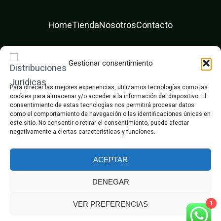
Home
Tienda
Nosotros
Contacto
F
T
I
a
w
n
c
i
s
Gestionar consentimiento
e
t
t
Diseño web ❤️ Dexpega
b
t
a
o
e
g
Para ofrecer las mejores experiencias, utilizamos tecnologías como las
o
r
r
cookies para almacenar y/o acceder a la información del dispositivo. El
k
a
consentimiento de estas tecnologías nos permitirá procesar datos
m
como el comportamiento de navegación o las identificaciones únicas en
este sitio. No consentir o retirar el consentimiento, puede afectar
negativamente a ciertas características y funciones.
ACEPTAR
© Distribuciones Juridicas
DENEGAR
Aviso Legal
Declaración Accesibilidad
1
Política de Cookies
Política de Privacidad
VER PREFERENCIAS