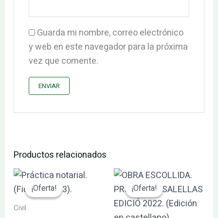
Guarda mi nombre, correo electrónico
y web en este navegador para la próxima
vez que comente.
Productos relacionados
El
El
El
El
precio
precio
precio
precio
¡Oferta!
¡Oferta!
¡Oferta!
¡Oferta!
original
actual
original
actual
era:
es:
era:
es:
Civil
156.00€.
148.20€.
84.00€.
79.80€.