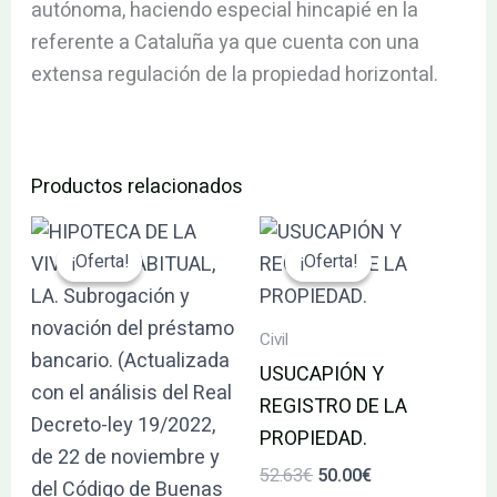
autónoma, haciendo especial hincapié en la
referente a Cataluña ya que cuenta con una
extensa regulación de la propiedad horizontal.
Productos relacionados
El
El
El
El
precio
precio
precio
precio
¡Oferta!
¡Oferta!
¡Oferta!
¡Oferta!
original
actual
original
actual
era:
es:
era:
es:
60.00€.
57.00€.
52.63€.
50.00€.
Civil
USUCAPIÓN Y
REGISTRO DE LA
PROPIEDAD.
52.63
€
50.00
€