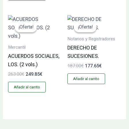
El
El
El
El
precio
precio
precio
precio
¡Oferta!
¡Oferta!
¡Oferta!
¡Oferta!
original
actual
original
actual
era:
es:
era:
es:
Notarios y Registradores
263.00€.
249.85€.
187.00€.
177.65€.
Mercantil
DERECHO DE
ACUERDOS SOCIALES,
SUCESIONES.
LOS. (2 vols.)
187.00
€
177.65
€
263.00
€
249.85
€
Añadir al carrito
Añadir al carrito