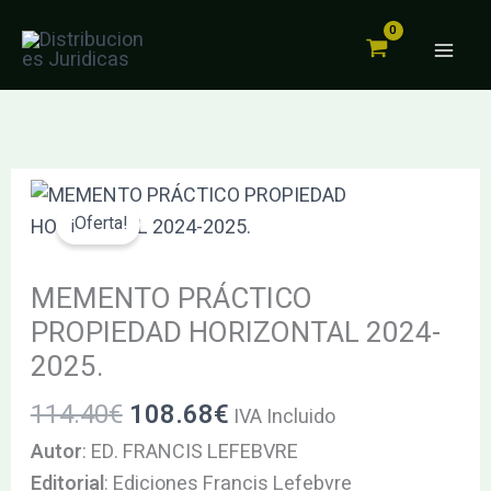
PROPIEDAD
Ir
HORIZONTAL
al
2024-
contenido
2025.
cantidad
El
El
MEMENTO
precio
precio
PRÁCTICO
¡Oferta!
original
actual
PROPIEDAD
era:
es:
HORIZONTAL
MEMENTO PRÁCTICO
114.40€.
108.68€.
2024-
PROPIEDAD HORIZONTAL 2024-
2025.
2025.
cantidad
114.40
€
108.68
€
IVA Incluido
Autor
: ED. FRANCIS LEFEBVRE
Editorial
: Ediciones Francis Lefebvre