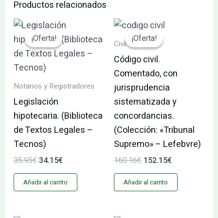
Productos relacionados
El
El
El
El
precio
precio
precio
precio
¡Oferta!
¡Oferta!
¡Oferta!
¡Oferta!
original
actual
original
actual
Civil
era:
es:
era:
es:
Código civil.
35.95€.
34.15€.
160.16€.
152.15€.
Comentado, con
Notarios y Registradores
jurisprudencia
Legislación
sistematizada y
hipotecaria. (Biblioteca
concordancias.
de Textos Legales –
(Colección: «Tribunal
Tecnos)
Supremo» – Lefebvre)
35.95
€
34.15
€
160.16
€
152.15
€
Añadir al carrito
Añadir al carrito