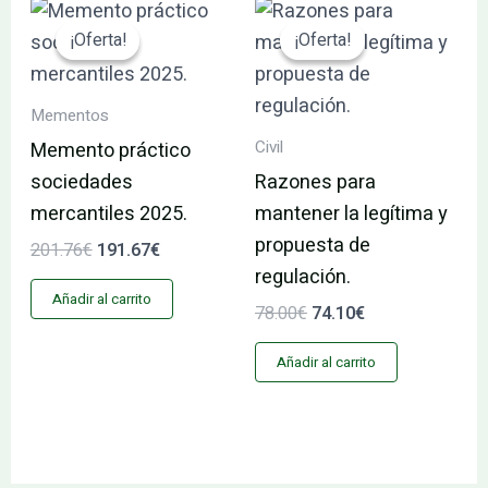
El
El
El
El
precio
precio
precio
precio
¡Oferta!
¡Oferta!
¡Oferta!
¡Oferta!
original
actual
original
actual
era:
es:
era:
es:
201.76€.
191.67€.
78.00€.
74.10€.
Mementos
Civil
Memento práctico
sociedades
Razones para
mercantiles 2025.
mantener la legítima y
propuesta de
201.76
€
191.67
€
regulación.
Añadir al carrito
78.00
€
74.10
€
Añadir al carrito