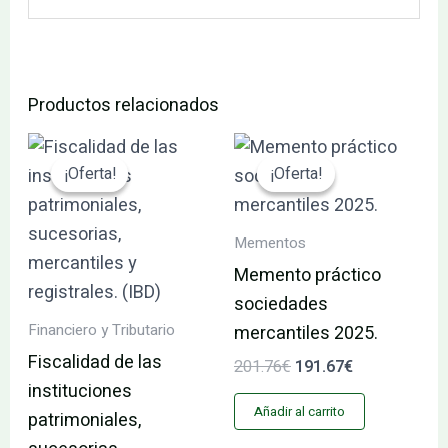
Productos relacionados
El
El
El
El
precio
precio
precio
precio
¡Oferta!
¡Oferta!
¡Oferta!
¡Oferta!
original
actual
original
actual
era:
es:
era:
es:
62.40€.
59.28€.
201.76€.
191.67€.
Mementos
Memento práctico
sociedades
Financiero y Tributario
mercantiles 2025.
Fiscalidad de las
201.76
€
191.67
€
instituciones
Añadir al carrito
patrimoniales,