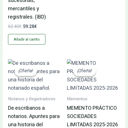
sucesorias,
mercantiles y
registrales. (IBD)
62.40
€
59.28
€
Añadir al carrito
El
El
El
El
precio
precio
precio
precio
¡Oferta!
¡Oferta!
¡Oferta!
¡Oferta!
original
actual
original
actual
era:
es:
era:
es:
29.95€.
28.45€.
146.64€.
139.31€.
Notarios y Registradores
Mementos
De escribanos a
MEMENTO PRÁCTICO
notarios. Apuntes para
SOCIEDADES
una historia del
LIMITADAS 2025-2026