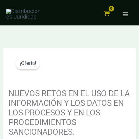
EN
Ir
EL
al
USO
contenido
DE
LA
INFORMACIÓN
El
El
NUEVOS
Y
precio
precio
RETOS
¡Oferta!
LOS
original
actual
EN
DATOS
era:
es:
EL
EN
118.56€.
112.63€.
USO
NUEVOS RETOS EN EL USO DE LA
LOS
DE
INFORMACIÓN Y LOS DATOS EN
PROCESOS
LA
LOS PROCESOS Y EN LOS
Y
INFORMACIÓN
EN
PROCEDIMIENTOS
Y
LOS
SANCIONADORES.
LOS
PROCEDIMIENTOS