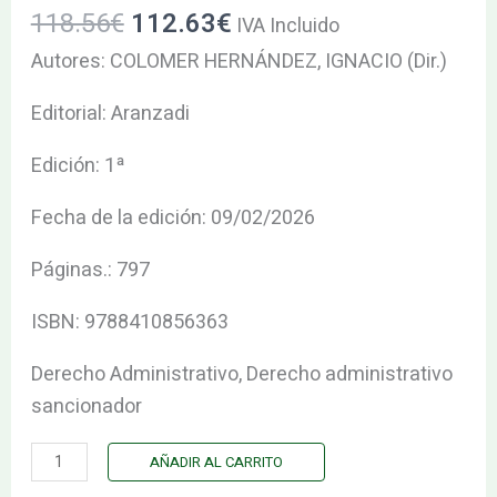
118.56
€
112.63
€
DATOS
IVA Incluido
SANCIONADORES.
EN
Autores: COLOMER HERNÁNDEZ, IGNACIO (Dir.)
cantidad
LOS
Editorial: Aranzadi
PROCESOS
Y
Edición: 1ª
EN
LOS
Fecha de la edición: 09/02/2026
PROCEDIMIENTOS
Páginas.: 797
SANCIONADORES.
cantidad
ISBN: 9788410856363
Derecho Administrativo, Derecho administrativo
sancionador
AÑADIR AL CARRITO