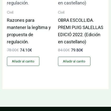
78.00€.
74.10€.
84.00€.
79.80€.
Civil
Civil
Razones para
OBRA ESCOLLIDA.
mantener la legítima y
PREMI PUIG SALELLAS
propuesta de
EDICIÓ 2022. (Edición
regulación.
en castellano)
78.00
€
74.10
€
84.00
€
79.80
€
Añadir al carrito
Añadir al carrito