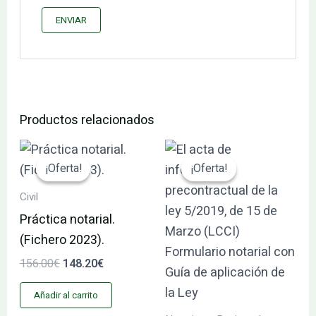
Productos relacionados
El
El
El
El
precio
precio
precio
precio
¡Oferta!
¡Oferta!
¡Oferta!
¡Oferta!
original
actual
original
actual
era:
es:
era:
es:
Civil
156.00€.
148.20€.
59.00€.
56.05€.
Práctica notarial.
(Fichero 2023).
156.00
€
148.20
€
Añadir al carrito