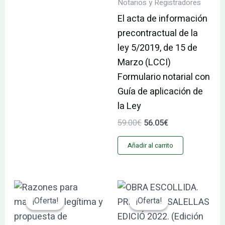
Notarios y Registradores
El acta de información
precontractual de la
ley 5/2019, de 15 de
Marzo (LCCI)
Formulario notarial con
Guía de aplicación de
la Ley
59.00
€
56.05
€
Añadir al carrito
El
El
El
El
precio
precio
precio
precio
¡Oferta!
¡Oferta!
¡Oferta!
¡Oferta!
original
actual
original
actual
era:
es:
era:
es: