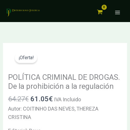
DE
Ir
DROGAS.
al
De
contenido
la
prohibición
a
El
El
POLÍTICA
la
precio
precio
CRIMINAL
¡Oferta!
regulación
original
actual
DE
cantidad
era:
es:
DROGAS.
POLÍTICA CRIMINAL DE DROGAS.
64.27€.
61.05€.
De
De la prohibición a la regulación
la
64.27
€
61.05
€
IVA Incluido
prohibición
a
Autor: COITINHO DAS NEVES, THEREZA
la
CRISTINA
regulación