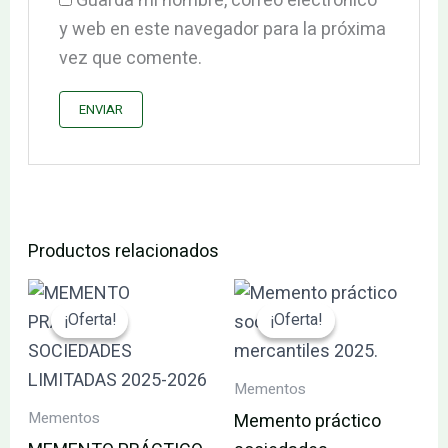
Guarda mi nombre, correo electrónico
y web en este navegador para la próxima
vez que comente.
Productos relacionados
El
El
El
El
precio
precio
precio
precio
¡Oferta!
¡Oferta!
¡Oferta!
¡Oferta!
original
actual
original
actual
era:
es:
era:
es:
146.64€.
139.31€.
201.76€.
191.67€.
Mementos
Mementos
Memento práctico