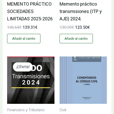
MEMENTO PRÁCTICO
Memento práctico
SOCIEDADES
transmisiones (ITP y
LIMITADAS 2025-2026
AJD) 2024.
146.64
€
139.31
€
130.00
€
123.50
€
Añadir al carrito
Añadir al carrito
El
El
precio
precio
¡Oferta!
¡Oferta!
original
actual
era:
es:
208.00€.
197.60€.
Financiero y Tributario
Civil