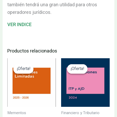
también tendrá una gran utilidad para otros
operadores jurídicos.
VER INDICE
Productos relacionados
El
El
El
El
precio
precio
precio
precio
¡Oferta!
¡Oferta!
¡Oferta!
¡Oferta!
original
actual
original
actual
era:
es:
era:
es:
146.64€.
139.31€.
130.00€.
123.50€.
Mementos
Financiero y Tributario