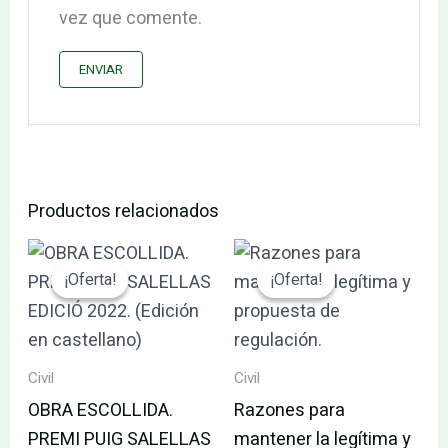
vez que comente.
Productos relacionados
El
El
El
El
precio
precio
precio
precio
¡Oferta!
¡Oferta!
¡Oferta!
¡Oferta!
original
actual
original
actual
era:
es:
era:
es:
84.00€.
79.80€.
78.00€.
74.10€.
Civil
Civil
OBRA ESCOLLIDA.
Razones para
PREMI PUIG SALELLAS
mantener la legítima y