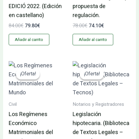
EDICIÓ 2022. (Edición
propuesta de
en castellano)
regulación.
84.00
€
79.80
€
78.00
€
74.10
€
Añadir al carrito
Añadir al carrito
El
El
El
El
precio
precio
precio
precio
¡Oferta!
¡Oferta!
¡Oferta!
¡Oferta!
original
actual
original
actual
era:
es:
era:
es:
145.55€.
138.27€.
35.95€.
34.15€.
Civil
Notarios y Registradores
Los Regímenes
Legislación
Económico
hipotecaria. (Biblioteca
Matrimoniales del
de Textos Legales –