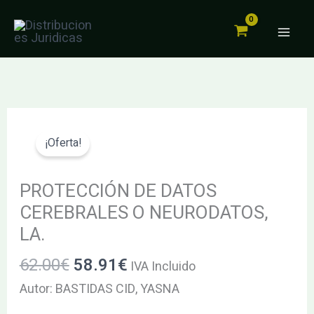
DATOS
Ir
CEREBRALES
al
O
contenido
NEURODATOS,
LA.
cantidad
El
El
PROTECCIÓN
precio
precio
DE
¡Oferta!
original
actual
DATOS
era:
es:
CEREBRALES
PROTECCIÓN DE DATOS
62.00€.
58.91€.
O
CEREBRALES O NEURODATOS,
NEURODATOS,
LA.
LA.
62.00
€
58.91
€
cantidad
IVA Incluido
Autor: BASTIDAS CID, YASNA