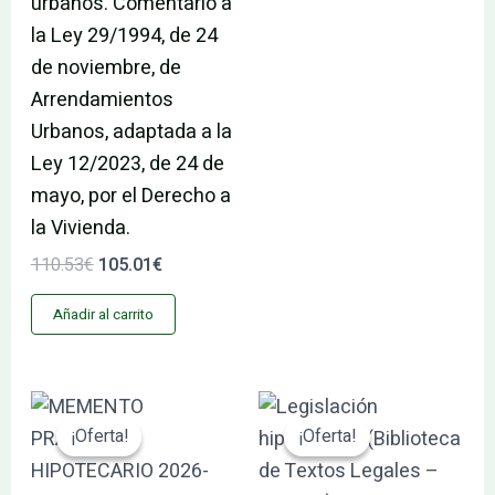
urbanos. Comentario a
la Ley 29/1994, de 24
de noviembre, de
Arrendamientos
Urbanos, adaptada a la
Ley 12/2023, de 24 de
mayo, por el Derecho a
la Vivienda.
110.53
€
105.01
€
Añadir al carrito
El
El
El
El
precio
precio
precio
precio
¡Oferta!
¡Oferta!
¡Oferta!
¡Oferta!
original
actual
original
actual
era:
es:
era:
es:
88.40€.
83.98€.
35.95€.
34.15€.