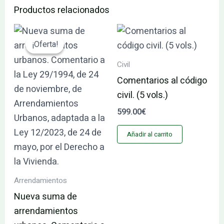
Productos relacionados
El
El
precio
precio
¡Oferta!
¡Oferta!
original
actual
era:
es:
Civil
110.53€.
105.01€.
Comentarios al código
civil. (5 vols.)
599.00
€
Añadir al carrito
Arrendamientos
Nueva suma de
arrendamientos