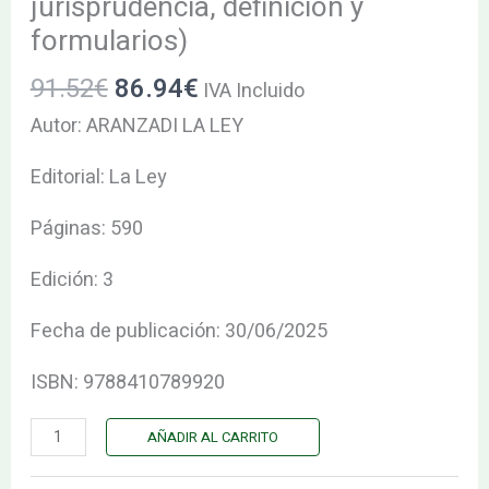
jurisprudencia, definición y
jurisprudencia,
formularios)
definición
y
91.52
€
86.94
€
IVA Incluido
formularios)
Autor: ARANZADI LA LEY
cantidad
Editorial: La Ley
Páginas: 590
Edición: 3
Fecha de publicación: 30/06/2025
ISBN: 9788410789920
AÑADIR AL CARRITO