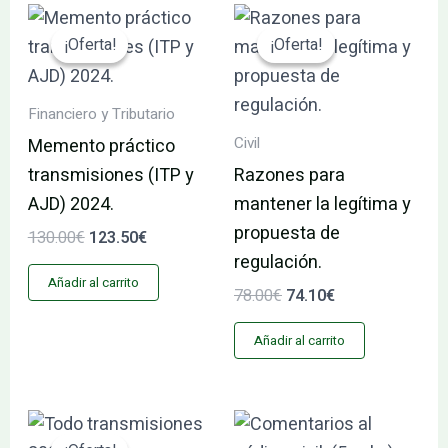
El
El
El
El
precio
precio
precio
precio
¡Oferta!
¡Oferta!
¡Oferta!
¡Oferta!
original
actual
original
actual
era:
es:
era:
es:
130.00€.
123.50€.
78.00€.
74.10€.
Financiero y Tributario
Civil
Memento práctico
transmisiones (ITP y
Razones para
AJD) 2024.
mantener la legítima y
propuesta de
130.00
€
123.50
€
regulación.
Añadir al carrito
78.00
€
74.10
€
Añadir al carrito
El
El
precio
precio