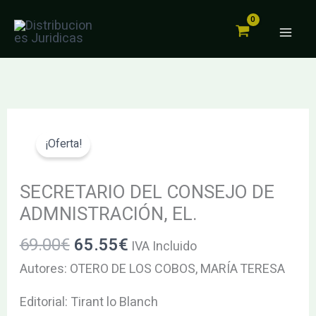
CONSEJO
Ir
DE
al
ADMNISTRACIÓN,
contenido
EL.
cantidad
El
El
SECRETARIO
precio
precio
DEL
¡Oferta!
original
actual
CONSEJO
era:
es:
DE
SECRETARIO DEL CONSEJO DE
69.00€.
65.55€.
ADMNISTRACIÓN,
ADMNISTRACIÓN, EL.
EL.
69.00
€
65.55
€
IVA Incluido
cantidad
Autores: OTERO DE LOS COBOS, MARÍA TERESA
Editorial: Tirant lo Blanch