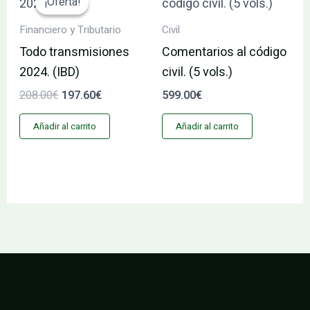
¡Oferta!
¡Oferta!
original
actual
era:
es:
Financiero y Tributario
Civil
208.00€.
197.60€.
Todo transmisiones
Comentarios al código
2024. (IBD)
civil. (5 vols.)
208.00
€
197.60
€
599.00
€
Añadir al carrito
Añadir al carrito