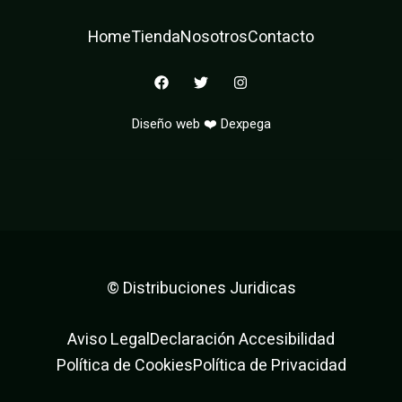
Home
Tienda
Nosotros
Contacto
F
T
I
a
w
n
c
i
s
e
t
t
Diseño web ❤️ Dexpega
b
t
a
o
e
g
o
r
r
k
a
m
© Distribuciones Juridicas
Aviso Legal
Declaración Accesibilidad
Política de Cookies
Política de Privacidad