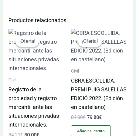
Productos relacionados
El
El
El
El
precio
precio
precio
precio
¡Oferta!
¡Oferta!
¡Oferta!
¡Oferta!
original
actual
original
actual
era:
es:
era:
es:
84.21€.
80.00€.
84.00€.
79.80€.
Civil
Civil
OBRA ESCOLLIDA.
Registro de la
PREMI PUIG SALELLAS
propiedad y registro
EDICIÓ 2022. (Edición
mercantil ante las
en castellano)
situaciones privadas
84.00
€
79.80
€
internacionales.
Añadir al carrito
84.21
€
80.00
€