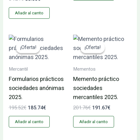
Añadir al carrito
El
El
El
El
precio
precio
precio
precio
¡Oferta!
¡Oferta!
¡Oferta!
¡Oferta!
original
actual
original
actual
era:
es:
era:
es:
195.52€.
185.74€.
201.76€.
191.67€.
Mercantil
Mementos
Formularios prácticos
Memento práctico
sociedades anónimas
sociedades
2025.
mercantiles 2025.
195.52
€
185.74
€
201.76
€
191.67
€
Añadir al carrito
Añadir al carrito