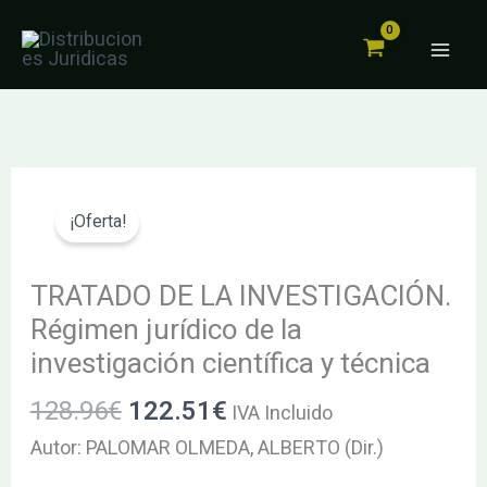
LA
Ir
INVESTIGACIÓN.
al
Régimen
contenido
jurídico
de
la
El
El
TRATADO
investigación
precio
precio
DE
¡Oferta!
científica
original
actual
LA
y
era:
es:
INVESTIGACIÓN.
TRATADO DE LA INVESTIGACIÓN.
técnica
128.96€.
122.51€.
Régimen
Régimen jurídico de la
cantidad
jurídico
investigación científica y técnica
de
128.96
€
122.51
€
la
IVA Incluido
investigación
Autor: PALOMAR OLMEDA, ALBERTO (Dir.)
científica