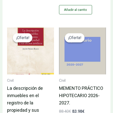
Añadir al carrito
El
El
El
El
precio
precio
precio
precio
¡Oferta!
¡Oferta!
¡Oferta!
¡Oferta!
original
actual
original
actual
era:
es:
era:
es:
51.58€.
49.00€.
88.40€.
83.98€.
Civil
Civil
La descripción de
MEMENTO PRÁCTICO
inmuebles en el
HIPOTECARIO 2026-
registro de la
2027.
propiedad y sus
88.40
€
83.98
€