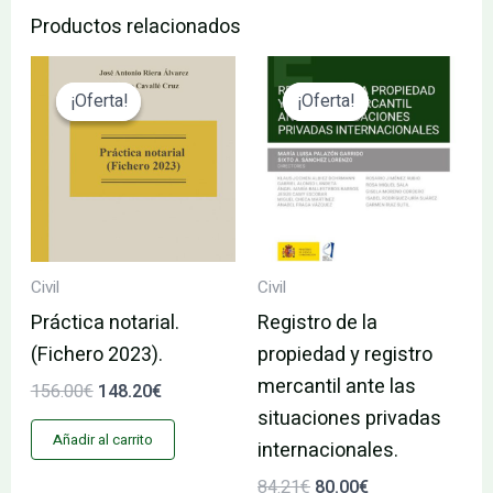
Productos relacionados
El
El
El
El
precio
precio
precio
precio
¡Oferta!
¡Oferta!
¡Oferta!
¡Oferta!
original
actual
original
actual
era:
es:
era:
es:
156.00€.
148.20€.
84.21€.
80.00€.
Civil
Civil
Práctica notarial.
Registro de la
(Fichero 2023).
propiedad y registro
mercantil ante las
156.00
€
148.20
€
situaciones privadas
Añadir al carrito
internacionales.
84.21
€
80.00
€