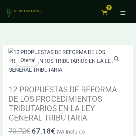
DE
Ir
REFORMA
al
DE
contenido
LOS
PROCEDIMIENTOS
TRIBUTARIOS
El
El
12
EN
precio
precio
PROPUESTAS
¡Oferta!
LA
original
actual
DE
LEY
era:
es:
REFORMA
GENERAL
70.72€.
67.18€.
DE
12 PROPUESTAS DE REFORMA
TRIBUTARIA.
LOS
DE LOS PROCEDIMIENTOS
cantidad
PROCEDIMIENTOS
TRIBUTARIOS EN LA LEY
TRIBUTARIOS
GENERAL TRIBUTARIA.
EN
70.72
€
67.18
€
LA
IVA Incluido