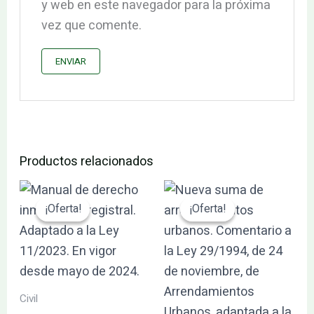
y web en este navegador para la próxima
vez que comente.
Productos relacionados
El
El
El
El
precio
precio
precio
precio
¡Oferta!
¡Oferta!
¡Oferta!
¡Oferta!
original
actual
original
actual
era:
es:
era:
es:
62.40€.
59.28€.
110.53€.
105.01€.
Civil