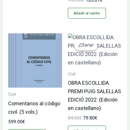
110.53
€
105.01
€
Añadir al carrito
El
El
precio
precio
¡Oferta!
¡Oferta!
original
actual
era:
es:
84.00€.
79.80€.
Civil
OBRA ESCOLLIDA.
PREMI PUIG SALELLAS
Civil
EDICIÓ 2022. (Edición
Comentarios al código
en castellano)
civil. (5 vols.)
84.00
€
79.80
€
599.00
€