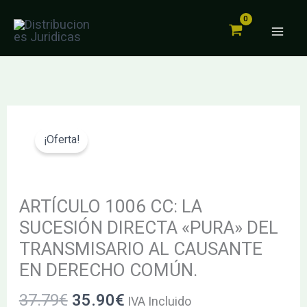
CC:
Ir
LA
al
SUCESIÓN
contenido
DIRECTA
«PURA»
DEL
El
El
ARTÍCULO
TRANSMISARIO
precio
precio
1006
¡Oferta!
AL
original
actual
CC:
CAUSANTE
era:
es:
LA
EN
37.79€.
35.90€.
SUCESIÓN
ARTÍCULO 1006 CC: LA
DERECHO
DIRECTA
SUCESIÓN DIRECTA «PURA» DEL
COMÚN.
«PURA»
TRANSMISARIO AL CAUSANTE
cantidad
DEL
EN DERECHO COMÚN.
TRANSMISARIO
37.79
€
35.90
€
AL
IVA Incluido