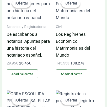
precio
precio
precio
precio
¡Oferta!
¡Oferta!
¡Oferta!
¡Oferta!
original
actual
original
actual
era:
es:
era:
es:
29.95€.
28.45€.
145.55€.
138.27€.
Notarios y Registradores
Civil
De escribanos a
Los Regímenes
notarios. Apuntes para
Económico
una historia del
Matrimoniales del
notariado español.
Mundo
29.95
€
28.45
€
145.55
€
138.27
€
Añadir al carrito
Añadir al carrito
El
El
El
El
precio
precio
precio
precio
¡Oferta!
¡Oferta!
¡Oferta!
¡Oferta!
original
actual
original
actual