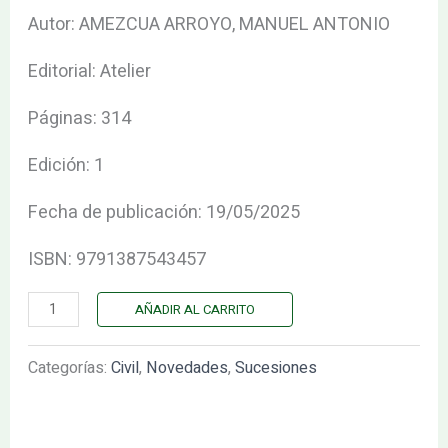
CAUSANTE
Autor: AMEZCUA ARROYO, MANUEL ANTONIO
EN
Editorial: Atelier
DERECHO
COMÚN.
Páginas: 314
cantidad
Edición: 1
Fecha de publicación: 19/05/2025
ISBN: 9791387543457
AÑADIR AL CARRITO
Categorías:
Civil
,
Novedades
,
Sucesiones