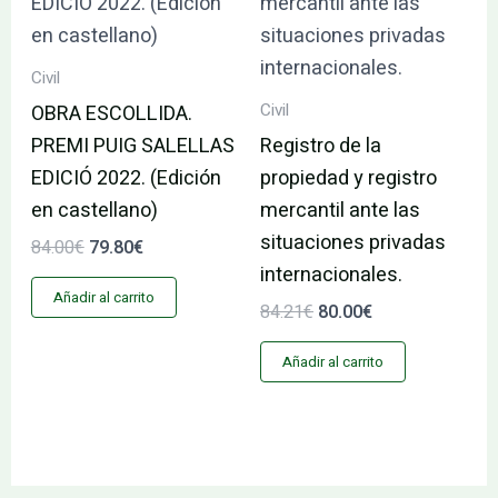
era:
es:
era:
es:
84.00€.
79.80€.
84.21€.
80.00€.
Civil
Civil
OBRA ESCOLLIDA.
PREMI PUIG SALELLAS
Registro de la
EDICIÓ 2022. (Edición
propiedad y registro
en castellano)
mercantil ante las
situaciones privadas
84.00
€
79.80
€
internacionales.
Añadir al carrito
84.21
€
80.00
€
Añadir al carrito