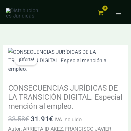
DE
Ir
LA
al
TRANSICIÓN
contenido
DIGITAL.
Especial
mención
El
El
CONSECUENCIAS
al
precio
precio
JURÍDICAS
¡Oferta!
empleo.
original
actual
DE
cantidad
era:
es:
LA
33.58€.
31.91€.
TRANSICIÓN
CONSECUENCIAS JURÍDICAS DE
DIGITAL.
LA TRANSICIÓN DIGITAL. Especial
Especial
mención al empleo.
mención
33.58
€
31.91
€
al
IVA Incluido
empleo.
Autor: ARRIETA IDIAKEZ, FRANCISCO JAVIER