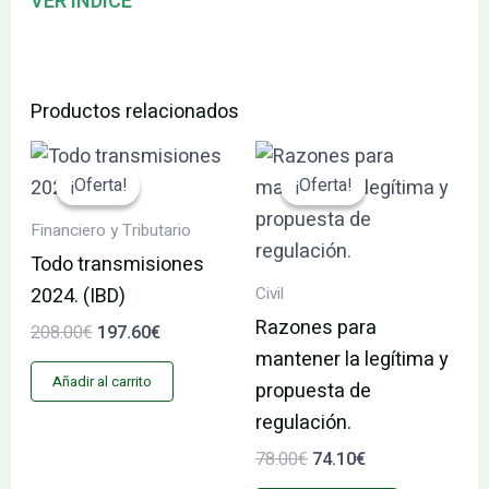
VER INDICE
Productos relacionados
El
El
El
El
precio
precio
precio
precio
¡Oferta!
¡Oferta!
¡Oferta!
¡Oferta!
original
actual
original
actual
era:
es:
era:
es:
Financiero y Tributario
208.00€.
197.60€.
78.00€.
74.10€.
Todo transmisiones
Civil
2024. (IBD)
Razones para
208.00
€
197.60
€
mantener la legítima y
Añadir al carrito
propuesta de
regulación.
78.00
€
74.10
€