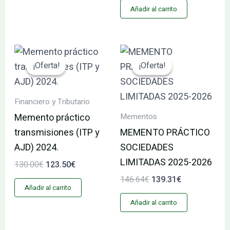
Añadir al carrito
El
El
El
El
precio
precio
precio
precio
¡Oferta!
¡Oferta!
¡Oferta!
¡Oferta!
original
actual
original
actual
era:
es:
era:
es:
130.00€.
123.50€.
146.64€.
139.31€.
Financiero y Tributario
Mementos
Memento práctico
transmisiones (ITP y
MEMENTO PRÁCTICO
AJD) 2024.
SOCIEDADES
LIMITADAS 2025-2026
130.00
€
123.50
€
146.64
€
139.31
€
Añadir al carrito
Añadir al carrito