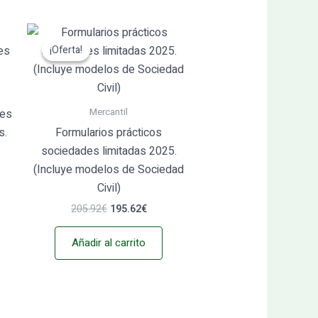
El
El
precio
precio
¡Oferta!
¡Oferta!
original
actual
era:
es:
€.
205.92€.
195.62€.
Mercantil
les
s.
Formularios prácticos
sociedades limitadas 2025.
(Incluye modelos de Sociedad
Civil)
205.92
€
195.62
€
Añadir al carrito