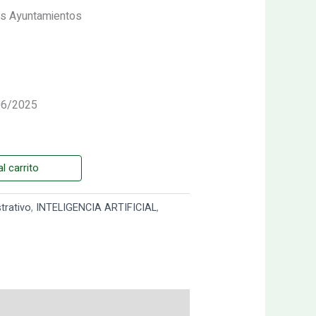
 los Ayuntamientos
/06/2025
l carrito
trativo
,
INTELIGENCIA ARTIFICIAL
,