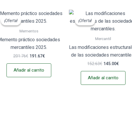
El
El
El
El
precio
precio
precio
precio
¡Oferta!
¡Oferta!
¡Oferta!
¡Oferta!
original
actual
original
actual
era:
es:
era:
es:
Mementos
201.76€.
191.67€.
152.63€.
145.00
Mercantil
Memento práctico sociedades
mercantiles 2025.
Las modificaciones estructura
de las sociedades mercantile
201.76
€
191.67
€
152.63
€
145.00
€
Añadir al carrito
Añadir al carrito