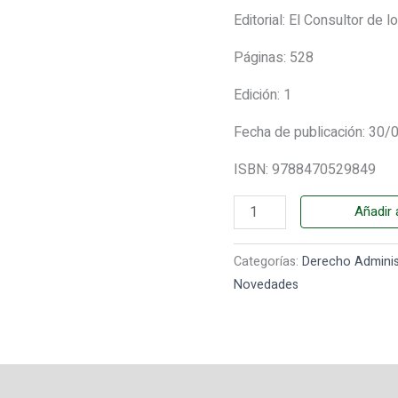
Editorial: El Consultor de
INTELIGENCIA
ARTIFICIAL
Páginas: 528
EN
EL
Edición: 1
SECTOR
Fecha de publicación: 30
PÚBLICO.
cantidad
ISBN: 9788470529849
Añadir a
Categorías:
Derecho Adminis
Novedades