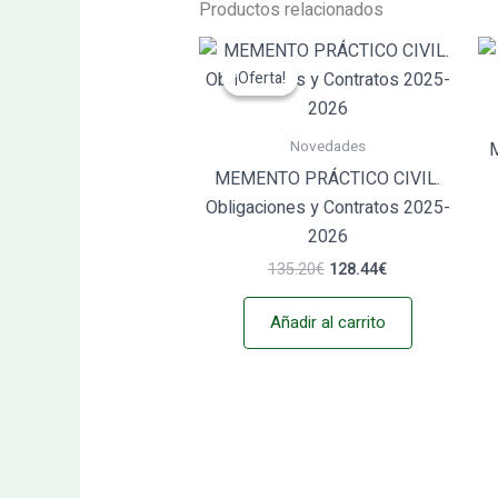
Productos relacionados
El
El
precio
precio
¡Oferta!
¡Oferta!
original
actual
era:
es:
135.20€.
128.44€.
Novedades
MEMENTO PRÁCTICO CIVIL.
Obligaciones y Contratos 2025-
2026
135.20
€
128.44
€
Añadir al carrito