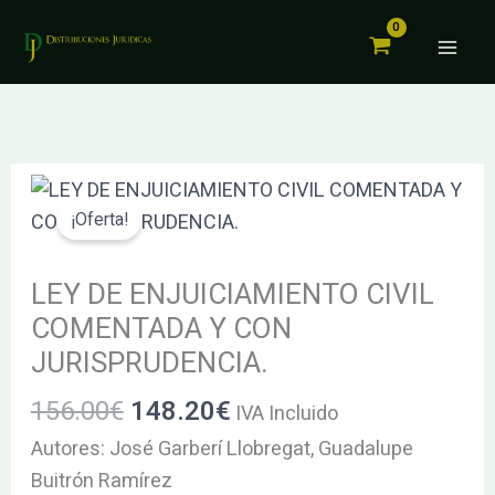
ENJUICIAMIENTO
Ir
CIVIL
al
COMENTADA
contenido
Y
CON
JURISPRUDENCIA.
El
El
LEY
cantidad
precio
precio
DE
¡Oferta!
original
actual
ENJUICIAMIENTO
era:
es:
CIVIL
LEY DE ENJUICIAMIENTO CIVIL
156.00€.
148.20€.
COMENTADA
COMENTADA Y CON
Y
JURISPRUDENCIA.
CON
156.00
€
148.20
€
JURISPRUDENCIA.
IVA Incluido
cantidad
Autores: José Garberí Llobregat, Guadalupe
Buitrón Ramírez