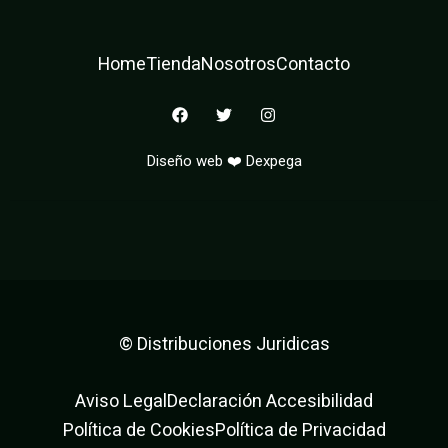
Home
Tienda
Nosotros
Contacto
F
T
I
a
w
n
c
i
s
e
t
t
Diseño web ❤️ Dexpega
b
t
a
o
e
g
o
r
r
k
a
m
© Distribuciones Juridicas
Aviso Legal
Declaración Accesibilidad
Política de Cookies
Política de Privacidad