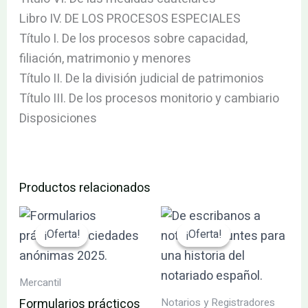
Libro IV. DE LOS PROCESOS ESPECIALES
Título I. De los procesos sobre capacidad,
filiación, matrimonio y menores
Título II. De la división judicial de patrimonios
Título III. De los procesos monitorio y cambiario
Disposiciones
Productos relacionados
El
El
El
El
precio
precio
precio
precio
¡Oferta!
¡Oferta!
¡Oferta!
¡Oferta!
original
actual
original
actual
era:
es:
era:
es:
195.52€.
185.74€.
29.95€.
28.45€.
Mercantil
Notarios y Registradores
Formularios prácticos