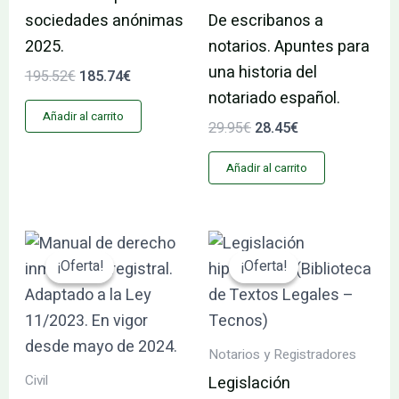
sociedades anónimas
De escribanos a
2025.
notarios. Apuntes para
una historia del
195.52
€
185.74
€
notariado español.
Añadir al carrito
29.95
€
28.45
€
Añadir al carrito
El
El
El
El
precio
precio
precio
precio
¡Oferta!
¡Oferta!
¡Oferta!
¡Oferta!
original
actual
original
actual
era:
es:
era:
es:
62.40€.
59.28€.
35.95€.
34.15€.
Notarios y Registradores
Civil
Legislación