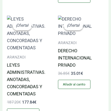
El
El
El
El
precio
precio
precio
precio
¡Oferta!
¡Oferta!
¡Oferta!
¡Oferta!
original
actual
original
actual
era:
es:
era:
es:
187.20€.
177.84€.
36.85€.
35.01€.
ARANZADI
DERECHO
ARANZADI
INTERNACIONAL
LEYES
PRIVADO
ADMINISTRATIVAS.
36.85
€
35.01
€
ANOTADAS,
Añadir al carrito
CONCORDADAS Y
COMENTADAS
187.20
€
177.84
€