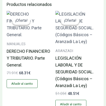
Productos relacionados
El
El
El
El
precio
precio
precio
precio
¡Oferta!
¡Oferta!
¡Oferta!
¡Oferta!
original
actual
original
actual
era:
es:
era:
es:
71.91€.
68.31€.
51.05€.
48.51€.
MANUALES
ARANZADI
DERECHO FINANCIERO
Y TRIBUTARIO. Parte
LEGISLACIÓN
General.
LABORAL Y DE
SEGURIDAD SOCIAL.
71.91
€
68.31
€
(Códigos Básicos –
Añadir al carrito
Aranzadi La Ley)
51.05
€
48.51
€
Añadir al carrito