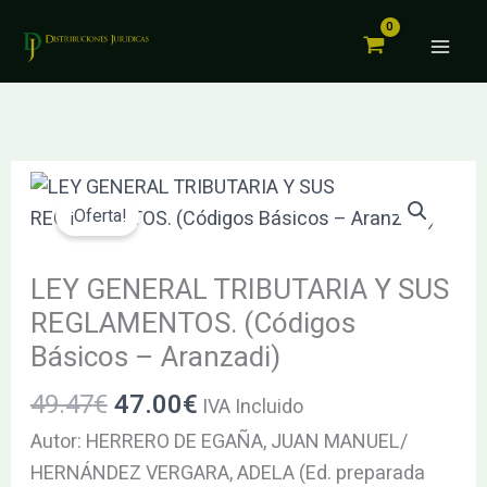
TRIBUTARIA
Ir
Y
al
SUS
contenido
REGLAMENTOS.
(Códigos
Básicos
El
El
LEY
–
precio
precio
GENERAL
¡Oferta!
Aranzadi)
original
actual
TRIBUTARIA
cantidad
era:
es:
Y
LEY GENERAL TRIBUTARIA Y SUS
49.47€.
47.00€.
SUS
REGLAMENTOS. (Códigos
REGLAMENTOS.
Básicos – Aranzadi)
(Códigos
49.47
€
47.00
€
Básicos
IVA Incluido
–
Autor: HERRERO DE EGAÑA, JUAN MANUEL/
Aranzadi)
HERNÁNDEZ VERGARA, ADELA (Ed. preparada