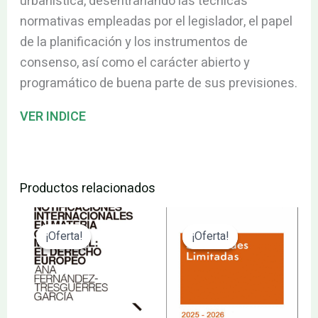
urbanística, desentrañando las técnicas
normativas empleadas por el legislador, el papel
de la planificación y los instrumentos de
consenso, así como el carácter abierto y
programático de buena parte de sus previsiones.
VER INDICE
Productos relacionados
El
El
El
El
precio
precio
precio
precio
¡Oferta!
¡Oferta!
¡Oferta!
¡Oferta!
original
actual
original
actual
era:
es:
era:
es:
95.00€.
90.25€.
146.64€.
139.31€.