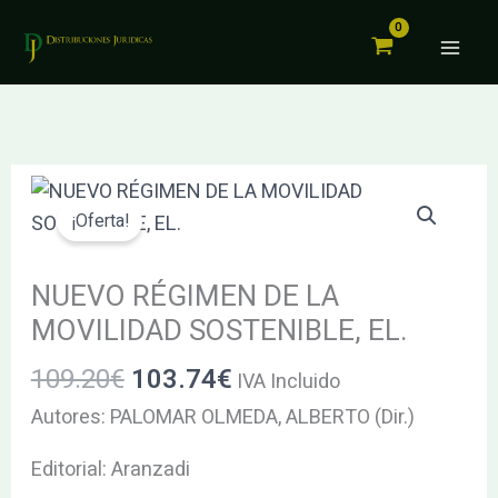
DE
Ir
LA
al
MOVILIDAD
contenido
SOSTENIBLE,
EL.
cantidad
El
El
NUEVO
precio
precio
RÉGIMEN
¡Oferta!
original
actual
DE
era:
es:
LA
NUEVO RÉGIMEN DE LA
109.20€.
103.74€.
MOVILIDAD
MOVILIDAD SOSTENIBLE, EL.
SOSTENIBLE,
109.20
€
103.74
€
IVA Incluido
EL.
cantidad
Autores: PALOMAR OLMEDA, ALBERTO (Dir.)
Editorial: Aranzadi