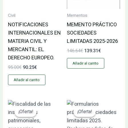
Civil
Mementos
NOTIFICACIONES
MEMENTO PRÁCTICO
INTERNACIONALES EN
SOCIEDADES
MATERIA CIVIL Y
LIMITADAS 2025-2026
MERCANTIL: EL
146.64
€
139.31
€
DERECHO EUROPEO.
Añadir al carrito
95.00
€
90.25
€
Añadir al carrito
El
El
El
El
precio
precio
precio
precio
¡Oferta!
¡Oferta!
¡Oferta!
¡Oferta!
original
actual
original
actual
era:
es:
era:
es:
62.40€.
59.28€.
205.92€.
195.62€.