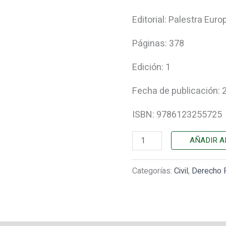
PROCESO.
Aproximación
Editorial: Palestra Euro
a
Páginas: 378
un
tratamiento
Edición: 1
científico.
Fecha de publicación:
cantidad
ISBN: 9786123255725
AÑADIR A
Categorías:
Civil
,
Derecho 