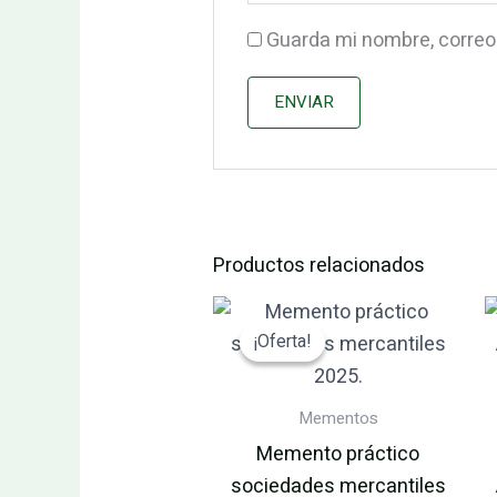
Guarda mi nombre, correo
Productos relacionados
El
El
precio
precio
¡Oferta!
¡Oferta!
original
actual
era:
es:
201.76€.
191.67€.
Mementos
Memento práctico
sociedades mercantiles