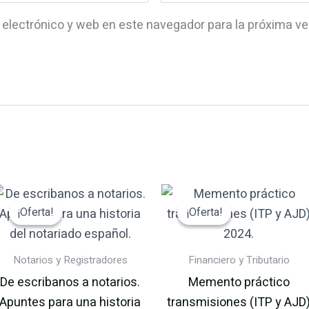
 electrónico y web en este navegador para la próxima v
El
El
El
El
precio
precio
precio
preci
¡Oferta!
¡Oferta!
¡Oferta!
¡Oferta!
original
actual
original
actua
era:
es:
era:
es:
29.95€.
28.45€.
130.00€.
123.5
Notarios y Registradores
Financiero y Tributario
De escribanos a notarios.
Memento práctico
Apuntes para una historia
transmisiones (ITP y AJD