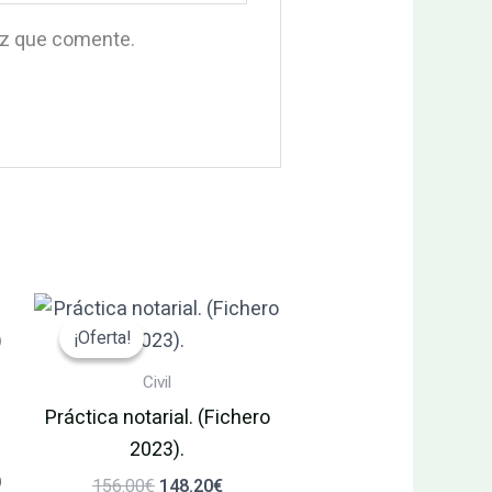
ez que comente.
El
El
o
precio
precio
¡Oferta!
¡Oferta!
l
original
actual
era:
es:
Civil
0€.
156.00€.
148.20€.
Práctica notarial. (Fichero
2023).
)
156.00
€
148.20
€