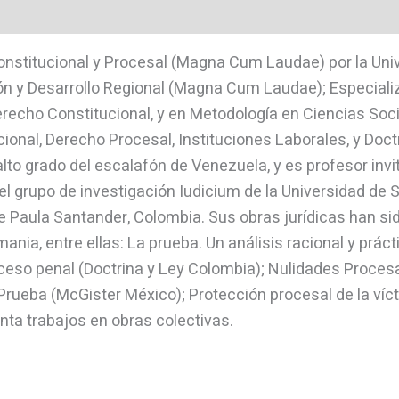
Constitucional y Procesal (Magna Cum Laudae) por la Un
ión y Desarrollo Regional (Magna Cum Laudae); Especiali
Derecho Constitucional, y en Metodología en Ciencias Soc
nal, Derecho Procesal, Instituciones Laborales, y Doctri
alto grado del escalafón de Venezuela, y es profesor inv
l grupo de investigación Iudicium de la Universidad de
e Paula Santander, Colombia. Sus obras jurídicas han si
nia, entre ellas: La prueba. Un análisis racional y práct
oceso penal (Doctrina y Ley Colombia); Nulidades Proces
Prueba (McGister México); Protección procesal de la víct
ta trabajos en obras colectivas.