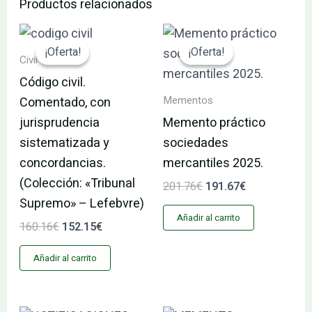
Productos relacionados
El
El
El
El
precio
precio
precio
precio
¡Oferta!
¡Oferta!
¡Oferta!
¡Oferta!
original
actual
original
actual
Civil
era:
es:
era:
es:
Código civil.
160.16€.
152.15€.
201.76€.
191.67€.
Mementos
Comentado, con
jurisprudencia
Memento práctico
sistematizada y
sociedades
concordancias.
mercantiles 2025.
(Colección: «Tribunal
201.76
€
191.67
€
Supremo» – Lefebvre)
Añadir al carrito
160.16
€
152.15
€
Añadir al carrito