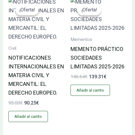
El
El
El
El
precio
precio
precio
precio
¡Oferta!
¡Oferta!
¡Oferta!
¡Oferta!
original
actual
original
actual
era:
es:
era:
es:
95.00€.
90.25€.
146.64€.
139.31€.
Mementos
Civil
MEMENTO PRÁCTICO
NOTIFICACIONES
SOCIEDADES
INTERNACIONALES EN
LIMITADAS 2025-2026
MATERIA CIVIL Y
146.64
€
139.31
€
MERCANTIL: EL
Añadir al carrito
DERECHO EUROPEO.
95.00
€
90.25
€
Añadir al carrito