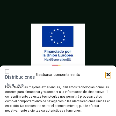
c
i
s
e
t
t
b
t
a
o
e
g
o
r
r
k
a
m
Gestionar consentimiento
Para ofrecer las mejores experiencias, utilizamos tecnologías como las
cookies para almacenar y/o acceder a la información del dispositivo. El
consentimiento de estas tecnologías nos permitirá procesar datos
como el comportamiento de navegación o las identificaciones únicas en
este sitio. No consentir o retirar el consentimiento, puede afectar
negativamente a ciertas características y funciones.