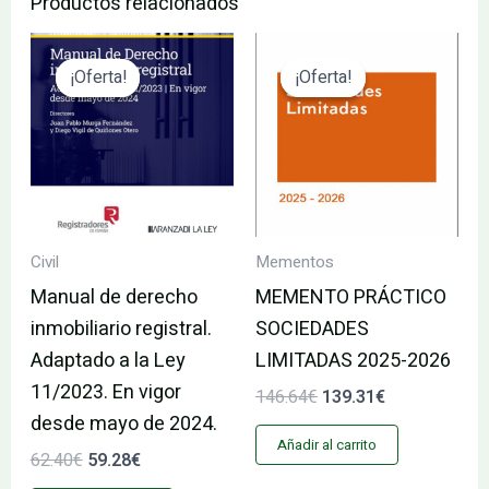
Productos relacionados
El
El
El
El
precio
precio
precio
precio
¡Oferta!
¡Oferta!
¡Oferta!
¡Oferta!
original
actual
original
actual
era:
es:
era:
es:
62.40€.
59.28€.
146.64€.
139.31€.
Civil
Mementos
Manual de derecho
MEMENTO PRÁCTICO
inmobiliario registral.
SOCIEDADES
Adaptado a la Ley
LIMITADAS 2025-2026
11/2023. En vigor
146.64
€
139.31
€
desde mayo de 2024.
Añadir al carrito
62.40
€
59.28
€