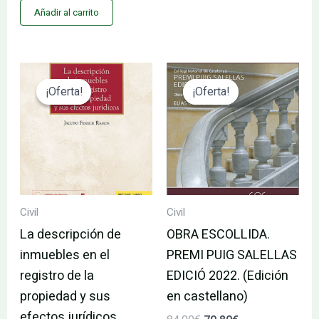
Añadir al carrito
El
El
El
El
precio
precio
precio
precio
¡Oferta!
¡Oferta!
¡Oferta!
¡Oferta!
original
actual
original
actual
era:
es:
era:
es:
51.58€.
49.00€.
84.00€.
79.80€.
Civil
Civil
La descripción de
OBRA ESCOLLIDA.
inmuebles en el
PREMI PUIG SALELLAS
registro de la
EDICIÓ 2022. (Edición
propiedad y sus
en castellano)
efectos jurídicos.