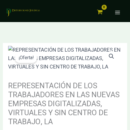
LOS
Ir
TRABAJADORES
al
EN
contenido
LAS
NUEVAS
EMPRESAS
El
El
REPRESENTACIÓN
DIGITALIZADAS,
precio
precio
DE
¡Oferta!
VIRTUALES
original
actual
LOS
Y
era:
es:
TRABAJADORES
SIN
58.24€.
55.33€.
EN
REPRESENTACIÓN DE LOS
CENTRO
LAS
TRABAJADORES EN LAS NUEVAS
DE
NUEVAS
EMPRESAS DIGITALIZADAS,
TRABAJO,
EMPRESAS
VIRTUALES Y SIN CENTRO DE
LA
DIGITALIZADAS,
TRABAJO, LA
cantidad
VIRTUALES