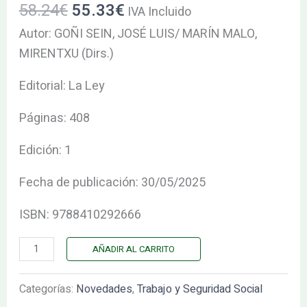
58.24
€
55.33
€
Y
IVA Incluido
SIN
Autor: GOÑI SEIN, JOSÉ LUIS/ MARÍN MALO,
CENTRO
MIRENTXU (Dirs.)
DE
Editorial: La Ley
TRABAJO,
LA
Páginas: 408
cantidad
Edición: 1
Fecha de publicación: 30/05/2025
ISBN: 9788410292666
AÑADIR AL CARRITO
Categorías:
Novedades
,
Trabajo y Seguridad Social