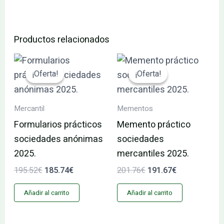
Productos relacionados
El
El
El
El
precio
precio
precio
precio
¡Oferta!
¡Oferta!
¡Oferta!
¡Oferta!
original
actual
original
actual
era:
es:
era:
es:
195.52€.
185.74€.
201.76€.
191.67€.
Mercantil
Mementos
Formularios prácticos
Memento práctico
sociedades anónimas
sociedades
2025.
mercantiles 2025.
195.52
€
185.74
€
201.76
€
191.67
€
Añadir al carrito
Añadir al carrito