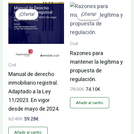
El
El
El
El
precio
precio
precio
precio
¡Oferta!
¡Oferta!
¡Oferta!
¡Oferta!
original
actual
original
actual
era:
es:
era:
es:
62.40€.
59.28€.
78.00€.
74.10€.
Civil
Razones para
mantener la legítima y
Civil
propuesta de
Manual de derecho
regulación.
inmobiliario registral.
78.00
€
74.10
€
Adaptado a la Ley
11/2023. En vigor
Añadir al carrito
desde mayo de 2024.
62.40
€
59.28
€
Añadir al carrito