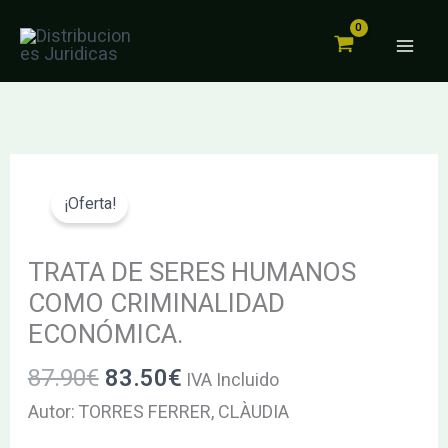
SERES
Ir
HUMANOS
al
COMO
contenido
CRIMINALIDAD
ECONÓMICA.
cantidad
El
El
TRATA
precio
precio
DE
¡Oferta!
original
actual
SERES
era:
es:
HUMANOS
TRATA DE SERES HUMANOS
87.90€.
83.50€.
COMO
COMO CRIMINALIDAD
CRIMINALIDAD
ECONÓMICA.
ECONÓMICA.
87.90
€
83.50
€
cantidad
IVA Incluido
Autor: TORRES FERRER, CLÀUDIA