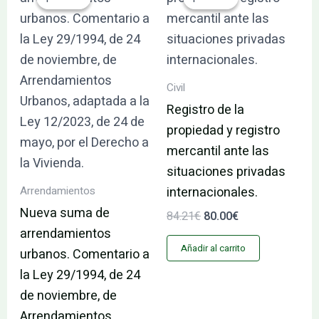
original
actual
original
actual
era:
es:
era:
es:
110.53€.
105.01€.
84.21€.
80.00€.
Civil
Registro de la
propiedad y registro
mercantil ante las
situaciones privadas
Arrendamientos
internacionales.
Nueva suma de
84.21
€
80.00
€
arrendamientos
Añadir al carrito
urbanos. Comentario a
la Ley 29/1994, de 24
de noviembre, de
Arrendamientos