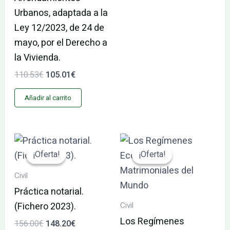
Urbanos, adaptada a la
Ley 12/2023, de 24 de
mayo, por el Derecho a
la Vivienda.
110.53
€
105.01
€
Añadir al carrito
El
El
El
El
precio
precio
precio
precio
¡Oferta!
¡Oferta!
¡Oferta!
¡Oferta!
original
actual
original
actual
era:
es:
era:
es:
Civil
156.00€.
148.20€.
145.55€.
138.27€.
Práctica notarial.
Civil
(Fichero 2023).
Los Regímenes
156.00
€
148.20
€