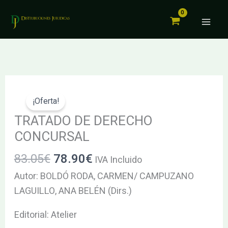
DERECHO
Ir
CONCURSAL
al
cantidad
contenido
El
El
TRATADO
precio
precio
DE
¡Oferta!
original
actual
DERECHO
TRATADO DE DERECHO
era:
es:
CONCURSAL
CONCURSAL
83.05€.
78.90€.
cantidad
83.05
€
78.90
€
IVA Incluido
Autor: BOLDÓ RODA, CARMEN/ CAMPUZANO
LAGUILLO, ANA BELÉN (Dirs.)
Editorial: Atelier