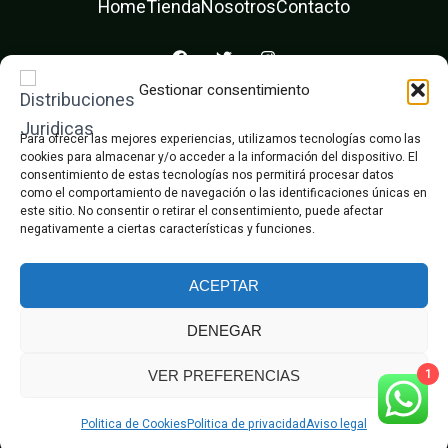
Home
Tienda
Nosotros
Contacto
F
T
I
a
w
n
c
i
s
Gestionar consentimiento
e
t
t
Diseño web ❤️ Dexpega
b
t
a
o
e
g
Para ofrecer las mejores experiencias, utilizamos tecnologías como las
o
r
r
cookies para almacenar y/o acceder a la información del dispositivo. El
k
a
m
consentimiento de estas tecnologías nos permitirá procesar datos
como el comportamiento de navegación o las identificaciones únicas en
este sitio. No consentir o retirar el consentimiento, puede afectar
negativamente a ciertas características y funciones.
© Distribuciones Juridicas
ACEPTAR
DENEGAR
Aviso Legal
Declaración Accesibilidad
Política de Cookies
Política de Privacidad
1
VER PREFERENCIAS
Politica de Cookies
Politica de privacidad
Aviso legal