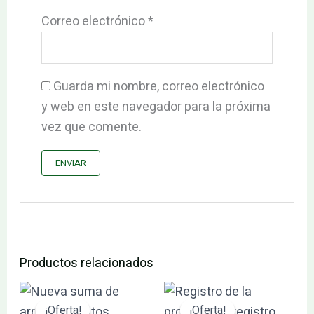
Correo electrónico
*
Guarda mi nombre, correo electrónico
y web en este navegador para la próxima
vez que comente.
Productos relacionados
El
El
El
El
precio
precio
precio
precio
¡Oferta!
¡Oferta!
¡Oferta!
¡Oferta!