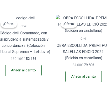
El
El
El
El
precio
precio
precio
precio
¡Oferta!
¡Oferta!
¡Oferta!
¡Oferta!
original
actual
original
actual
Civil
era:
es:
era:
es:
Código civil. Comentado, con
160.16€.
152.15€.
84.00€.
79.80€.
Civil
jurisprudencia sistematizada y
concordancias. (Colección:
OBRA ESCOLLIDA. PREMI PU
Tribunal Supremo» – Lefebvre)
SALELLAS EDICIÓ 2022.
(Edición en castellano)
160.16
€
152.15
€
84.00
€
79.80
€
Añadir al carrito
Añadir al carrito