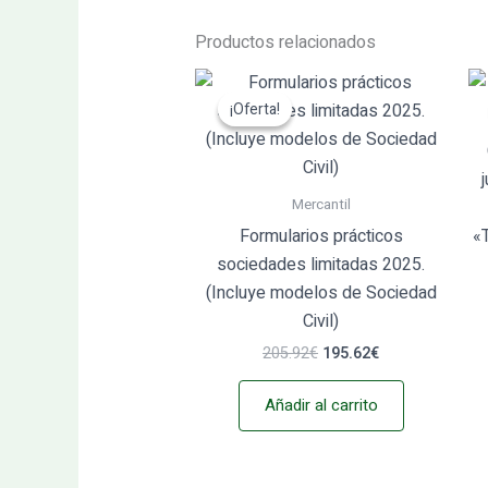
Productos relacionados
El
El
precio
precio
¡Oferta!
¡Oferta!
original
actual
era:
es:
205.92€.
195.62€.
Mercantil
Formularios prácticos
«
sociedades limitadas 2025.
(Incluye modelos de Sociedad
Civil)
205.92
€
195.62
€
Añadir al carrito