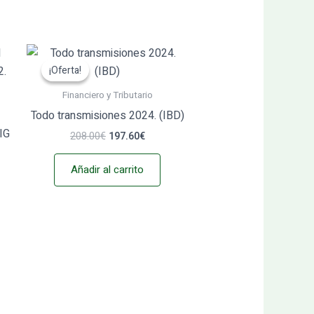
El
El
precio
precio
¡Oferta!
¡Oferta!
original
actual
era:
es:
Financiero y Tributario
208.00€.
197.60€.
Todo transmisiones 2024. (IBD)
IG
208.00
€
197.60
€
Añadir al carrito