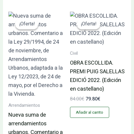
El
El
El
El
precio
precio
precio
precio
¡Oferta!
¡Oferta!
¡Oferta!
¡Oferta!
original
actual
original
actual
era:
es:
era:
es:
110.53€.
105.01€.
84.00€.
79.80€.
Civil
OBRA ESCOLLIDA.
PREMI PUIG SALELLAS
EDICIÓ 2022. (Edición
en castellano)
84.00
€
79.80
€
Arrendamientos
Añadir al carrito
Nueva suma de
arrendamientos
urbanos. Comentario a