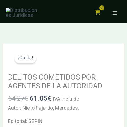
POR
Ir
AGENTES
al
DE
contenido
LA
AUTORIDAD
cantidad
El
El
DELITOS
precio
precio
COMETIDOS
¡Oferta!
original
actual
POR
era:
es:
AGENTES
DELITOS COMETIDOS POR
64.27€.
61.05€.
DE
AGENTES DE LA AUTORIDAD
LA
64.27
€
61.05
€
IVA Incluido
AUTORIDAD
cantidad
Autor: Nieto Fajardo, Mercedes.
Editorial: SEPIN