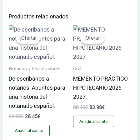
Productos relacionados
El
El
El
El
precio
precio
precio
precio
¡Oferta!
¡Oferta!
¡Oferta!
¡Oferta!
original
actual
original
actual
era:
es:
era:
es:
29.95€.
28.45€.
88.40€.
83.98€.
Notarios y Registradores
Civil
De escribanos a
MEMENTO PRÁCTICO
notarios. Apuntes para
HIPOTECARIO 2026-
una historia del
2027.
notariado español.
88.40
€
83.98
€
29.95
€
28.45
€
Añadir al carrito
Añadir al carrito