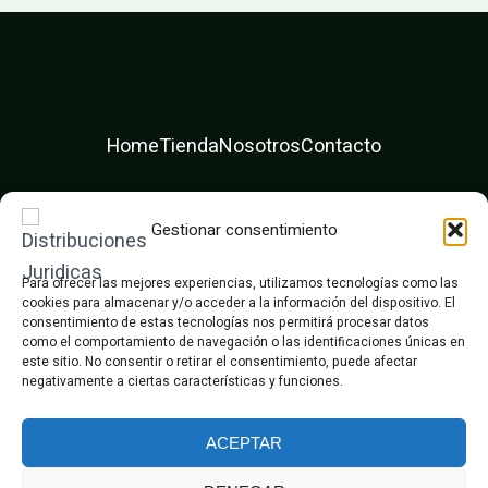
Home
Tienda
Nosotros
Contacto
F
T
I
a
w
n
c
i
s
Gestionar consentimiento
e
t
t
Diseño web ❤️ Dexpega
b
t
a
o
e
g
Para ofrecer las mejores experiencias, utilizamos tecnologías como las
o
r
r
cookies para almacenar y/o acceder a la información del dispositivo. El
k
a
consentimiento de estas tecnologías nos permitirá procesar datos
m
como el comportamiento de navegación o las identificaciones únicas en
este sitio. No consentir o retirar el consentimiento, puede afectar
negativamente a ciertas características y funciones.
ACEPTAR
© Distribuciones Juridicas